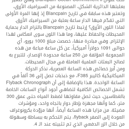
بعلبتها الدائرية الشكل، المصنوعة من السيراميك الأزرق،
وتعتبر هذه سابقة في تاريخ Blancpain إذ إنها المرة الأولى
التي تقدّم فيها الدار ساعة بعلبة من السيراميك الأزرق.
لماذا اللون الأزرق؟ إرتبط تاريخ Blancpain بالتزام الدار بحماية
المحيطات والحفاظ عليها، وما هذا اللون سوى انعكاس لهذا
الإلتزام. وفي مبادرة منها، خصصت مبلغ 1000 يورو، أي
حوالى 1091 دولاراً أميركياً، عن كل ساعة مباعة من هذه
المجموعة المؤلفة من 250 ساعة محدودة الإصدار، للتبرع به
لصالح البعثات العلمية العاملة في مجال المحيطات.
ومن أبرز خصائص هذه الساعة العصرية، نذكر الحركة
الميكانيكية كاليبر F385، مع ذبذبات تصل إلى 36 ألفاً في
الساعة الواحدة. هذا بالإضافة إلى أن Flyback Chronograph
تشمل الخصائص الكافية لتضاهي أجود أنواع الساعات الخاصة
بالغطاسين، حيث تصل مقاوتها لضغط المياه حتى عمق 300
متر، كما وأنها مجهزة بإطار دوار باتجاه واحد، ومؤشرات
مضيئة. من مزايا هذه الساعة أيضاً، أنها مزوّدة بكرونوغراف
العودة إلى الصفر flyback، يتم التحكم به ببساطة وسهولة
من خلال الزر الدفعي الذي تم تثبيته عند الـ 4.