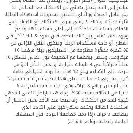
ميكانيكية التوازن (جسر التوازن). ويفضي هذا النظام بشكل
مباشر إلى الحد بشكلٍ نهائي من الاحتكاك مع المحامل، ما
يعزز عامل الجودة وبالتالي تحسين مستويات استهلاك الطاقة
لآلية الحركة. وبذلك لا يبقى سوى الاحتكاك مع الهواء. ومع
انخفاض مستويات الاحتكاك إلى أدنى مستوياتها، وعدم
وجود نقاط تماس بين تلك القطع، فلن يعود هنالك تآكل في
القطع، أو حاجة لاستخدام الزيت. ويتكون الثقل النوّاس من
32 شفرة مصغّرة مصنوعة من السيليكون يبلغ عرضها 16
ميكرومتر، وتتصل ببعضها مع الصفيحة دون تماس لتشكل 16
مثلثاً متراكباً في 4 طبقات متوازية. ويعمل الثقّل النوّاس
بتردد عالي الكفاءة يبلغ 12 هرتز، ما يوفر احتياطي طاقة
كبير يصل إلى 70 ساعة. وعلى هذا النحو، تتم مضاعفة تردد
عمل الرقاص بواقع 3 مرات، وفي الوقت نفسه تتم زيادة
احتياطي الطاقة بنسبة 30%. وجاء هذا الإنجاز التقني المذهل
نتيجة للحد من الاحتكاك، ولا سيما عند الأخذ بعين الاعتبار أن
استهلاك الطاقة يعتمد بشكل كبير على التردد الذي
يتضاعف 3 مرات (إذا تمت مضاعفة التردد، فإن استهلاك
الطاقة يتضاعف بواقع 8 مرات).