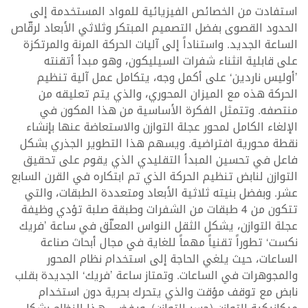
استفادت من الخصائص الفيزيائية للمواد المستخدمة إلى
الحدود القصوى بفضل التصميم المبتكر وثلاثي الأبعاد لرقّاص
الساعة الجديد. واستناداً إلى آليات الحركة المرنة والمرتكزة
على قابلية انثناء شفرات السيليكون، وهو مبدأ أتقنته
’أوليس ناردين‘ على أكمل وجه، يتكامل عمل آلية تنظيم
الحركة هذه مع الميزان المحوري، والذي يتم تعليقه من
منتصفه. وتتمثل الفكرة الأساسية من هذا المكون في
الإلغاء الكامل لمحور عجلة التوازن والاستعاضة عنها بإنشاء
نقطة محورية افتراضية. ويسهم هذا التطوير الجذري بشكل
فاعل في تحسين المبدأ التقليدي الذي يقوم على تحقيق
التوازن لنابض تنظيم الحركة الذي تم ابتكاره في القرن السابع
عشر. وبفضل بنيته ثلاثية الأبعاد ومتعددة الطبقات، والتي
تتكون من 4 طبقات من الشفرات وطبقة صلبة تؤدي وظيفة
عجلة التوازن، يشكل الثقل النواس المعلّق في ساعة ’فريك
نكست‘ تطوراً تقنياً مهماً للغاية في مجال أبحاث صناعة
الساعات، حيث يلغي الحاجة إلى استخدام نظام المحور
والمجوهرات في الساعات. وتمتاز ساعة ’فريك‘ الجديدة بقلب
نابض مع توقف مؤقت والذي يتحرك بحرية دون استخدام