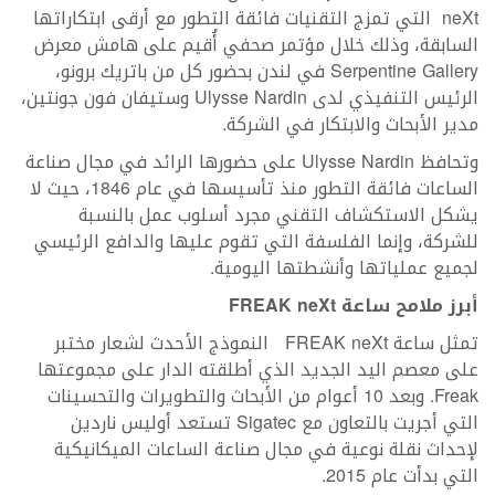
neXt التي تمزج التقنيات فائقة التطور مع أرقى ابتكاراتها
السابقة، وذلك خلال مؤتمر صحفي أُقيم على هامش معرض
Serpentine Gallery في لندن بحضور كل من باتريك برونو،
الرئيس التنفيذي لدى Ulysse Nardin وستيفان فون جونتين،
مدير الأبحاث والابتكار في الشركة.
وتحافظ Ulysse Nardin على حضورها الرائد في مجال صناعة
الساعات فائقة التطور منذ تأسيسها في عام 1846، حيث لا
يشكل الاستكشاف التقني مجرد أسلوب عمل بالنسبة
للشركة، وإنما الفلسفة التي تقوم عليها والدافع الرئيسي
لجميع عملياتها وأنشطتها اليومية.
أبرز ملامح ساعة
FREAK neXt
تمثل ساعة FREAK neXt النموذج الأحدث لشعار مختبر
على معصم اليد الجديد الذي أطلقته الدار على مجموعتها
Freak. وبعد 10 أعوام من الأبحاث والتطويرات والتحسينات
التي أجريت بالتعاون مع Sigatec تستعد أوليس ناردين
لإحداث نقلة نوعية في مجال صناعة الساعات الميكانيكية
التي بدأت عام 2015.