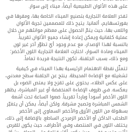
على هذه الألوان الطبيعية أيضاً، ميناء إلى سوار.
تفخر العلامة التجارية بتصنيع الميناء الخاصة بها، ومقرها في
بفورتسهايم، ألمانيا. يتيح ذلك للمصممين تجربة الألوان
واللعب بها، حيث يتمّ الحصول على معظم موانئهم من خلال
عملية كلفانية ويمكن إعادة إنشاء جميع الألوان تقريباً.
بالنسبة لهذا الإصدار، مع عدم وجود أيّ تطوّر آخر غير لون
الميناء ومادة السوار، اختارت العلامة التجارية اللون الأخضر؛
ومع ذلك، بسبب الجلفنة، تكون النتيجة فريدة تماماً.
تتمثّل نقطة الاهتمام الرئيسية بهذا الميناء في كيفية
تشغيله مع الإضاءة المحيطة. ينتج عن الجلفنة سطح معدني،
على عكس الطلاء، يحتوي على تقزح ولا يمتص الضوء بل
يعكسه. في ظروف الإضاءة المنخفضة أو غير المباشرة، يظهر
اللون الأخضر أسوداً وبارداً تقريباً. ضعوا الساعة تحت أشعة
الشمس المباشرة وتصبح مشرقة. ولكن أيضاً، يمكن أن يتغيّر
بسهولة من اللون الأزرق والأخضر السماوي إلى الأخضر
الطحلب الداكن أو الأخضر الزمردي الساطع. بالإضافة إلى ذلك،
يختلف اللون في المنتصف وفي الأطراف، حيث يكون للقرص