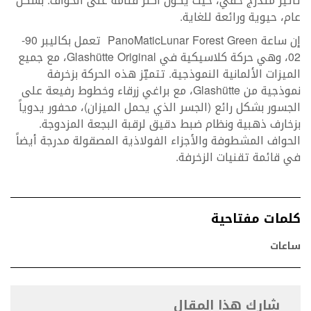
تأثير متدرج خفي، حيث يكون أكثر قتامة على الحواف. بشكل
عام، حيوية ورائعة للغاية.
إن ساعة PanoMaticLunar Forest Green تعمل بكاليبر 90-
02، وهي حركة كلاسيكية في Glashütte Original، مع جميع
الميزات الألمانية النموذجية. تتميّز هذه الحركة بزخرفة
نموذجية من Glashütte، مع براغي زرقاء وخطوط رفيعة على
الجسور بشكل رائع (الجسر الذي يحمل الميزان)، محفور يدوياً
بزخارف ذهبية ونظام ضبط دقيق لرقبة البجعة المزدوجة.
الحواف المشطوفة والأجزاء الفولاذية المصقولة مدرجة أيضاً
في قائمة تقنيات الزخرفة.
كلمات مفتاحية
ساعات
شارك هذا المقال