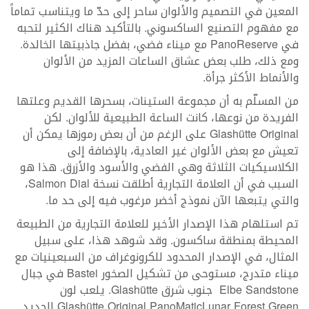
المعين في التصميم والألوان ساحر إلى حدّ ما ويتناسب تماماً
مع مفهوم التصنيع الساكسوني. بالتأكيد هناك الكثير لتحبه
في PanoReserve مع ميناء فضي، بفضل جاذبيتها الخالدة.
ومع ذلك، طلب بعض عشاق الساعات المزيد من الألوان
والأنماط الأكثر جرأة.
من المسلّم به أن مجموعة الستينات، بسحرها القديم وعلتها
الفريدة من نوعها، كانت الساعة الطبيعية للألوان. لكن
Glashütte Original على الرغم من أن بعض رموزها يمكن أن
تعيش مع بعض الألوان غير العادية، بالإضافة إلى
الكلاسيكيات الثلاثة وهي الفضي والأسود والأزرق. هذا هو
السبب في أن العلامة التجارية أطلقت نسخة Salmon Dial،
والتي يتبعها الآن نموذج أخضر مرغوب فيه إلى حد ما.
تم استلهام هذا الإصدار الأخير للعلامة التجارية من الطبيعة
المحيطة بمنطقة ساكسون. وقد شوهد هذا، على سبيل
المثال، في الإصدار المحدود للكرونوغراف من السبعينيات مع
ميناء متدرج، مستوحى من تشكيل الصخور Bastei في جبال
Elbe Sandstone جنوب شرق Glashütte. يلعب لون
Glashütte Original PanoMaticLunar Forest Green الجديد