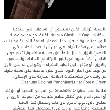
بالنسبة لأولئك الذين يعتقدون أن الساعات التي تنتجها
شركة Glashütte Original متقاربة للغاية، مع موانئ فضية
اللون وعناصر زرقاء، فإن هذا الاصدار للعلامة التجارية قد يثبت
خطأها. في هذه الأيام، في حين أن الاصدار الكلاسيكي
الفضي/ الأزرق لا يزال رائجاً، فإن صناعة ساكسونيا تدور حول
الألوان أيضاً. فكروا في اللون البرتقالي الساطع، والسلمون
والأزرق، أو مؤخراً، لون الغابة الخضراء – وهو لون لم يكن الأول
من نوعه في الدار. اليوم، نلقي نظرة فاحصة على نسخة ملونة
من واحدة من كلاسيكيات العلامة التجارية على الإطلاق،
Glashütte Original PanoMaticLunar Forest Green.
لطالما لعب Glashütte Original مع الموانئ الفضية أو الزرقاء
أو السوداء، والتي تُظهر عناصر متباينة من الفولاذ الأزرق أو
مطلي بالروديوم. لا حرج في ذلك وسيظل هذا النمط
التقليدي دائماً حجر الزاوية في المجموعة. هذا التقشف