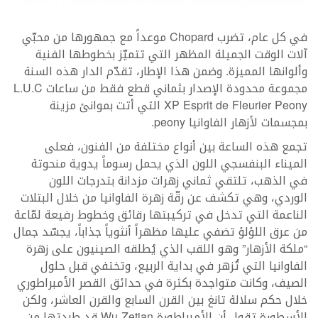
في كل عام، تضرب Chopard موعداً مع جمهورها من محبّي
آلات الوقت الجميلة المظهر التي تتميّز بخطوطها الفنية
وألوانها المميزة. وضمن هذا الإطار، تقدّم الدار هذه السنة
مجموعة محدودة الإصدار بثماني قطع فقط من ساعات L.U.C
XP Esprit de Fleurier Peony التي أتت بموانئ مزينة
بمجسمات لأزهار الفاوانيا peony.
تجمع هذه الساعة بين أنواع مختلفة من الفنون، فعلى
الميناء البنفسجي اللون الذي يحمل رسوماً يدوية منحوتة
في الذهب، تلتقي ثماني زهرات مزدانة بتدرجات اللون
الوردي، وهي تكشف عن رقّة زهرة الفاوانيا من خلال البتلات
الناعمة التي تدخل في تركيبتها رقائق وخطوط رفيعة لمّاعة
من عرق اللؤلؤ تضفي عليها مظهراً أنثوياً جذاباً، يجسّد جمال
“ملكة الأزهار” وهو اللقب الذي يُطلقه الصينيون على زهرة
الفاوانيا التي تُزهر في بداية الربيع، وتختفي قبل حلول
الصيف، وكانت متواجدة بكثرة في حدائق القصر الأمبراطوري
خلال حكم سلالة تانغ بين القرن السابع والقرن العاشر، ولكن
الأسطورة تقول أن الأمبراطورة Wu Zetian قد طردتها من