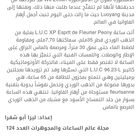
حديقتها لأنها لم تتفتّح عندما طلبت منها ذلك، ونفتها إلى
مدينة Luoyang حيث ما زالت حتى اليوم تنبت أجمل أزهار
الفاوانيا في العالم.
أتت ساعة L.U.C XP Esprit de Fleurier Peony بعلبة من
الذهب الوردي قطر 35ملم، سماكتها 7,70ملم، ومقاومة
لضغط الماء حتى عمق 30 متراً، ومرصعة بالماس البراق على
الإطار والوصلات. واللمسات الفنية التي تتميّز بها هذه
الساعة لا تقتصر فقط على الميناء، فالحركة الأوتوماتيكية
كاليبر L.U.C 96.23-L التي تسيّرها وقد تم تزويدها بعجلتين
برميليتين وهي تتمتع بمخزون للطاقة من 65 ساعة، هي
بدورها مصوغة من الذهب الوردي وتحمل نقوشاً يدوية بتقنية
fleurisanne مستوحاة من أزهار الفاوانيا. تنتهي هذه الساعة
بسوار من جلد التمساح الأسود مع مشبك من الذهب الوردي
المرصع بالماس.
إعداد: ليزا أبو شقرا
مجلة عالم الساعات والمجوهرات العدد 124