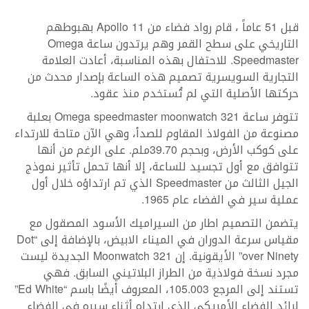
قبل 51 عاماً ، قام رواد فضاء من Apollo 11 بهبوطهم
التاريخي على سطح القمر وهم يرتدون ساعة Omega
Speedmaster. للاحتفال بهذه المناسبة، أعادت العلامة
التجارية السويسرية تصميم هذه الساعة بإصدار محدث من
حركتها الأصلية التي لم تُستخدم منذ عقود.
تتوفر ساعة Omega speedmaster moonwatch 321 بعلبة
مصنوعة من الفولاذ المقاوم للصدأ، وهي الآن متاحة للارتداء
على كوكب الأرض، وبحجم 39.70ملم. على الرغم من أنها
تتوافق مع أول تجسيد للساعة، إلا أنها تحمل تأثير نموذج
الجيل الثالث من Speedmaster الذي تم ارتداؤه خلال أول
عملية سير في الفضاء عام 1965.
يتضمن التصميم اطار من السيراميك الأسود المصقول مع
مقياس سرعة الدوران في الميناء الابيض، بالإضافة إلى “Dot
over Ninety” الأيقونية. إن Moonwatch 321 الجديدة ليست
مجرد نسخة فولاذية من الطراز البلاتيني السابق. فهي
تستند إلى المرجع 105.003، المعروف أيضًا باسم “Ed White”
لرائد الفضاء الأمريكي الذي ارتداه أثناء سيره في الفضاء