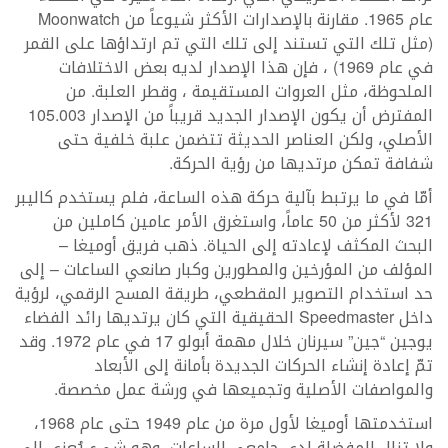
عام 1965. مقارنة بالإصدارات الأكثر شيوعاً من Moonwatch
(مثل تلك التي تستند إلى تلك التي تم ارتداؤها على القمر
في عام 1969) ، فإن هذا الإصدار لديه بعض الاختلافات
الملحوظة، مثل العروات المستقيمة ، وقطر العلبة. من
المفترض أن يكون الإصدار الجديد قريباً من الإصدار 105.003
الأصلي، ولكن العناصر الحديثة تتضمن علبة خلفية حتى
شفافة تمكن مرتديها من رؤية الحركة.
أمّا في ما يرتبط بآلية حركة هذه الساعة، فلم يستخدم كاليبر
321 لأكثر من 50 عاماً، واستغرق الأمر عامين كاملين من
البحث المكثف لإعادته إلى الحياة. ذهب فريق أوميغا –
المؤلف من المؤرخين والمطورين وكبار صانعي الساعات – إلى
حد استخدام التصوير المقطعي، طريقة المسح الرقمي، لرؤية
داخل Speedmaster الحقيقية التي كان يرتديها رائد الفضاء
يوجين “جين” سيرنان خلال مهمة أبولو 17 في عام 1972. وقد
تمّ إعادة إنشاء الحركات الجديدة بأمانة إلى الأبعاد
والمواصفات الأصلية وتجميعها في ورشة عمل مخصصة.
استخدمتها أوميغا لأول مرة من عام 1949 حتى عام 1968،
ولا تزال المفضلة لدى جامعي الساعات، وهو شيء يُعزى إلى