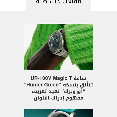
مقالات ذات صلة
ساعة UR-100V Magic T
تتألق بنسخة “Hunter Green”
“أورويرك” تعيد تعريف
مفهوم إدراك الألوان