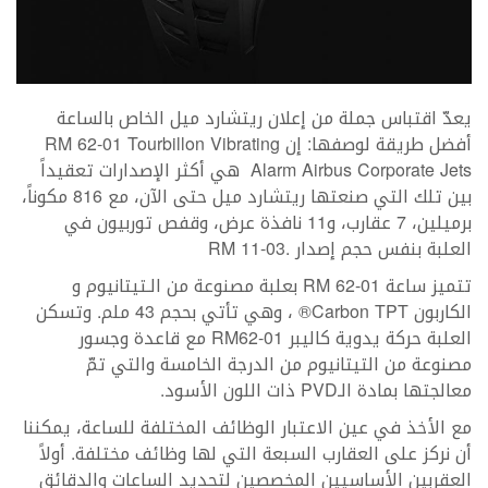
يعدّ اقتباس جملة من إعلان ريتشارد ميل الخاص بالساعة
أفضل طريقة لوصفها: إن RM 62-01 Tourbillon Vibrating
Alarm Airbus Corporate Jets هي أكثر الإصدارات تعقيداً
بين تلك التي صنعتها ريتشارد ميل حتى الآن، مع 816 مكوناً،
برميلين، 7 عقارب، و11 نافذة عرض، وقفص توربيون في
العلبة بنفس حجم إصدار .RM 11-03
تتميز ساعة RM 62-01 بعلبة مصنوعة من الـتيتانيوم و
الكاربون Carbon TPT® ، وهي تأتي بحجم 43 ملم. وتسكن
العلبة حركة يدوية كاليبر RM62-01 مع قاعدة وجسور
مصنوعة من التيتانيوم من الدرجة الخامسة والتي تمّ
معالجتها بمادة الـPVD ذات اللون الأسود.
مع الأخذ في عين الاعتبار الوظائف المختلفة للساعة، يمكننا
أن نركز على العقارب السبعة التي لها وظائف مختلفة. أولاً
العقربين الأساسيين المخصصين لتحديد الساعات والدقائق