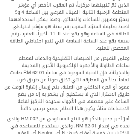
الذين تمّ تثبيتهما مركزياً، ثم العقرب الأخضر أي مؤشر
المنطقة الزمنية الثانية. الميناء الفرعي بين الساعة 4 و5
يتميّز بعقربين للساعات والدقائق، وهما يمكن استخدامهما
لضبط وظيفة المنبّه. العقرب رقم ستة هو مؤشر احتياطي
الطاقة في الساعة وهو يقع عند الـ 11. أخيراً، العقرب رقم
سبعة يقع عند الساعة السابعة التي تتبع احتياطي الطاقة
المخصص للمنبه.
وعلى النقيض من المنبهات التقليدية والدقات لمعظم
ساعات الطاولة والأجهزة الإلكترونية الأخرى (القديمة
والحديثة)، فإن المنبه الموجود في ساعة RM 62-01 صامت
تماماً. بدلاً من المطرقة التي تخلق صوتاً عن طريق ضرب
عمود أو الجزء الداخلي من العلبة، يتم إرسال إشارة الوقت عن
طريق الاهتزاز الذي لا يستطيع أن يشعر به إلا من يضع
الساعة على معصمه. في الأجواء شديدة التركيز لقاعة
الاجتماعات مثلاً، يكون هذا النظام موضع ترحيب دائماً.
أمرٌ أخير جدير بالذكر هو التاج المستوحى من RM 002 والذي
نجده في إصدار RM 62-01، والذي يستخدم للمساعدة في
الاختيار بين خمسة أوضاع ضبط: N أي Neutral أي الوضع