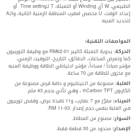
الطبيعي، W أي Winding أو التعبئة، T لـTime setting أو
إعداد الوقت، U مخصص لعقرب المنطقة الزمنية الثانية، والـA
لتحديد المنبه.
المواصفات التقنية:
الحركة
: يدوية التعبئة كاليبر RM62-01 مع وظيفة التوربيون.
كما وتعرض الساعات، الدقائق، التاريخ، التوقيت الزمني،
مؤشر صباحاً / مساءاً، مؤشر احتياطي الطاقة ووظيفة المنبه
مع مخزون للطاقة من 70 ساعة.
العلبة
: مصنوعة من الـتيتانيوم و حافة قرص مصنوعة من
الكاربون Carbon TPT® ، وهي تأتي بحجم 43 ملم.
الميناء:
مفرّغ مع 7 عقارب، و11 نافذة عرض، وقفص توربيون
في العلبة بنفس حجم إصدار .RM 11-03.
السوار:
مصنوع من المطاط.
الإصدار:
محدود من 30 قطعة فقط.