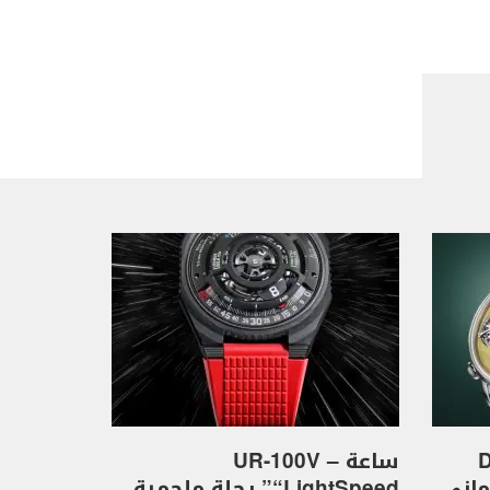
D
ساعة UR-100V –
كهرماني
“LightSpeed” رحلة ملحمية