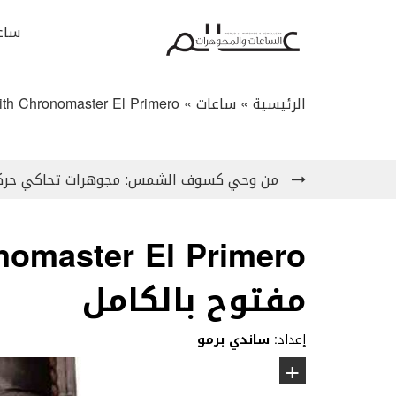
ساع
الرئيسية »
ساعات
»
Zenith Chronomaster El Primero بميناء مفتوح ب
من وحي كسوف الشمس: مجوهرات تحاكي حرك
مفتوح بالكامل
إعداد:
ساندي برمو