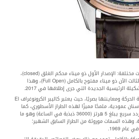
تقدم Zenith الكرونوغراف El Primero بثلاثة إصدارات مختلفة: الإصدار الأول ذو ميناء محكم الغلق (closed)،
والثاني ذو ميناء نصف مفتوح (Open)، أما الإصدار الثالث الآن ذو ميناء مفتوح بالكامل (Full Open)، وهذا
لة الرئيسية الجديدة التي جرى إطلاقها في 2017.
يتيح هذا الشكل المفتوح بالكامل للعملاء فهم آلية الحركة ومعاينتها بصريًا، حيث يعتبر كاليبر الكرونوغراف El
ات أسنان عمودية، ملمحًا مميزًا لهذه الطراز الأسطوري، كما
يحتوي على 326 قطعة (منها 31 جوهرة)، تنبض بتردد سريع يبلغ 5 هرتز (36000 ذبذبة في الساعة) وهو ما
. وهذه السمات موروثة من الطراز السابق الشهير؛