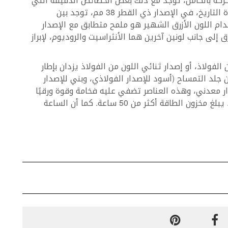
حركة بالكامل، توجد مع ذلك بعض الخصائص الدقيقة التي
تنتمي إلى الإصدار التاريخيEl Primero 1969: نافذة التاريخ، في الإصدار ذي القطر 38 مم، توجد بين
ما أن استخدام اللون الأزرق الشهير هو ملمح متطابق مع الإصدار
أزرق إلى جانب لونين آخرين هما الأنثراسيت والروديوم، لإبراز
كرونوغراف بقطرين 38 مم و 42 مم، من الفولاذ، أو إصدار ثنائي اللون من الفولاذ يزدان بإطار
 18 قيراط، مع سوار من جلد التمساح (أسود للإصدار الفولاذي، وبني للإصدار
ار معدني، وهذه العناصر تضفي عليه فخامة وقوة ورقيًا
وتجذب الأنظار إلى آلية حركته المتطورة من Zenith. يبلغ مخزون الطاقة أكثر من 50 ساعة. كما أن الساعة