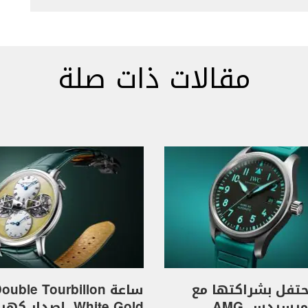
مقالات ذات صلة
I تحتفل بشراكتها مع
ساعة ouble Tourbillon
فريق مرسيدس AMG
White Gold، إصدار 