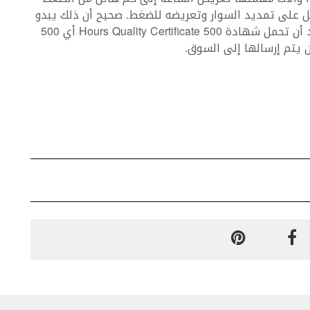
مل على تمديد السوار وتعريضه للضغط. صحيح أن ذلك يبدو
قسٍ وخالٍ من الرحمة، إلا أنه مطلوب لأي ساعة تريد أن تحمل شهادة 500 Hours Quality Certificate أي 500
ن يتم إرسالها إلى السوق.