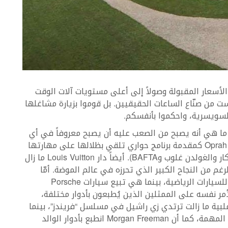
طع العصرية ذات الأسعار المقبولة وصولاً إلى أعلى مستويات آلات الوقت
ست من صنّاع الساعات الحقيقيين. بل قوموا بزيارة مشاغلها
ما هي أنه يصبح من الصعب عليه أن يصبح معروفاً في أي
مجال آخر حتى ولو برع فيه أيضاً. مثلاً تألق Oprah Winfrey كمقدمة برنامج حواري تلقي بظلالها على مهارتها
في التمثيل (على الرغم من ترشيحها لجوائز الأوسكار والغولدن غلوب وBAFTA). أيضاً دار Louis Vuitton ما زال
غم من النجاح الكبير الذي تحرزه في عالم الموضة. أمّا
Porsche فهي ما زالت بنظر الأكثرية شركة مصنّعة للسيارات الرياضية، بينما هي تبيع سيارات Porsche
 الأمر نفسه على الممثلين الذين يُطبعون بأدوار مختلفة،
Jennifer Anist هي بنظر الأغلبية ما زالت ترتدي زي راشيل في مسلسل “فريندز”، بينما
هي استطاعت لعب العديد من الأدوار الدراماتيكية المهمة، كما أن Morgan Freeman انطبع بأدوار الوالد