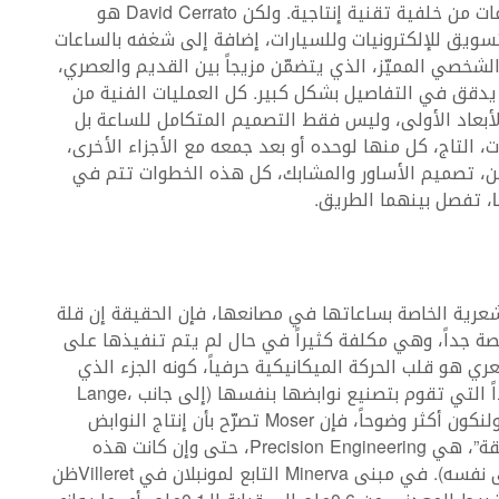
في معظم الشركات الكبرى، يأتي مدير قسم الساعات من خلفية تقنية إنتاجية. ولكن David Cerrato هو
ويق للإلكترونيات وللسيارات، إضافة إلى شغفه بالساعات
الشخصي المميّز، الذي يتضمّن مزيجاً بين القديم والعصري،
قق في التفاصيل بشكل كبير. كل العمليات الفنية من
الأبعاد الأولى، وليس فقط التصميم المتكامل للساعة بل
 التاج، كل منها لوحده أو بعد جمعه مع الأجزاء الأخرى،
زيين، تصميم الأساور والمشابك، كل هذه الخطوات تتم في
شعرية الخاصة بساعاتها في مصانعها، فإن الحقيقة إن قلة
ة جداً، وهي مكلفة كثيراً في حال لم يتم تنفيذها على
ي هو قلب الحركة الميكانيكية حرفياً، كونه الجزء الذي
ينبض، وMontblanc هي واحدة من الدور القليلة جداً التي تقوم بتصنيع نوابضها بنفسها (إلى جانب Lange،
Bovet، Moser و Schwartz Etienneوالقليل غيرها. ولنكون أكثر وضوحاً، فإن Moser تصرّح بأن إنتاج النوابض
الشعرية الخاصة بساعاتها يتم من قبل “شركة شقيقة”، هي Precision Engineering، حتى وإن كانت هذه
الشركة مملوكة من قبل Moser ومركزها في المبنى نفسه). في مبنى Minerva التابع لمونبلان في Villeretظن