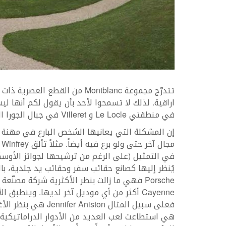
تتدرّج مجموعة Montblanc من الق
اراقية. لذلك لا تسمحوا لأحد بأن يقول لكم أنها لي
في منطقتي Le Locle و Villeret في جبال الجورا السويسرية، واحكموا بأنفسكم.
إن المشكلة التي يعانيها الشخص البارع في مهنة 
يُنظر إليها كصانع حقائب سفر وحقائب يد جلدية، بالر
Cayenne أكثر من أي موديل آخر لديها. وينطبق
فعلى سبيل المثال on