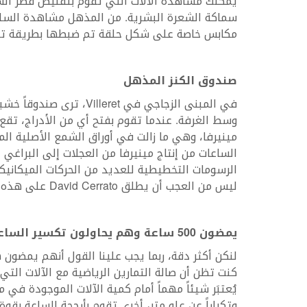
سماكة الشعرة البشرية. من المذهل مشاهدة السلك 
مكابس خاصة على شكل حلقة تم ضبطها بطريقة تجعل
صندوق الكنز المذهل
في المبنى الزجاجي في eret
وسط الغرفة. عندما تقوم بفتح أي من الأدراج، تقع
مينيرفا، وهي ما زالت في أوراق الشمع الأصلية ا
الساعات من إنتاج مينيرفا من العجلات إلى البراغي
الرسومات التخطيطية للعديد من الحركات الميكانيكية
ليس من العجب أن يطلق David Cerrato على هذه الموجودات إسم “منجم للذهب”.
يمضون 500 ساعة وهم يحاولون تكسير الساعات
لنكن أكثر دقة، ربما يجب علينا القول أنهم يمضون 
كنت تظن أن صالة التمارين الرياضية مع الآلات الت
وتكراراً عن علو متر، أخرى تقوم بأرجحة الساعة ب