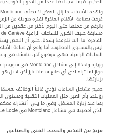
الحكيم، فيما لعب أيضاً عدداً من الأدوار الكوميدية.
و
بالرغم من عملها حتى اليوم لأكثر من عقدين من ال
الفاخرة” ما زالت تلازمها بشدة، حتى أن البعض يست
ليس بالمستوى المطلوب. أما واقع أن صناعة الأقلا
الساعات الراقية، فهي موضوع آخر، نناقشه في وقت
وزيارة واحدة إلى مشا
موازٍ لما تراه لدى أي صانع ساعات بارز آخر، لا ب
بزيارتها.
جميع مشاغل الساعات تؤدي غالباً الوظائف نفسها
رؤيتها بأم العين مثل العمليات التقنية ومستوى ال
بها عند زيارة المشغل. وفي ما يلي، أتشارك معكم 
الذي أمضيته في مشاغل Montblanc في Le Locle وVilleret.
مزيج من القديم والجديد، الفني والصناعي