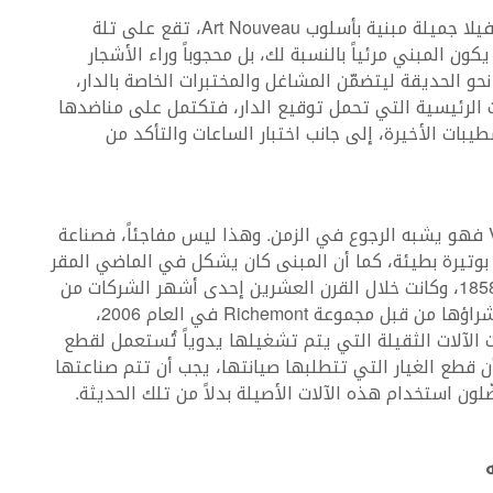
المبني الأساسي للدار في Le Locle هو عبارة عن فيلا جميلة مبنية بأسلوب Art Nouveau، تقع على تلة
ن المبني مرئياً بالنسبة لك، بل محجوباً وراء الأشجار
و الحديقة ليتضمّن المشاغل والمختبرات الخاصة بالدار،
ت الرئيسية التي تحمل توقيع الدار، فتكتمل على مناضدها
يبات الأخيرة، إلى جانب اختبار الساعات والتأكد من
أما الدخول إلى مشغل الساعات الراقية في Villeret فهو يشبه الرجوع في الزمن. وهذا ليس مفاجئاً، فصناعة
 بوتيرة بطيئة، كما أن المبنى كان يشكل في الماضي المقر
الرئيسي لشركة Minerva التي تأسست في العام 1858، وكانت خلال القرن العشرين إحدى أشهر الشركات من
ناحية التخصص في صناعة ساعات الكرونوغراف، تم شراؤها من قبل مجموعة Richemont في العام 2006،
 Montblanc. هنا في Villeret، ما زالت الآلات الثقيلة التي يتم تشغيلها يدوياً تُستعمل لقطع
 قطع الغيار التي تتطلبها صيانتها، يجب أن تتم صناعتها
لون استخدام هذه الآلات الأصيلة بدلاً من تلك الحديثة.