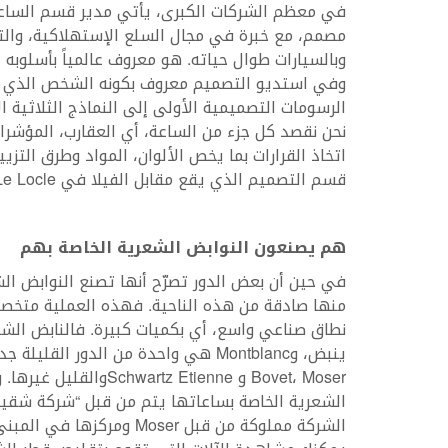
مصمم، مع خبرة في مجال السلع الإستهلاكية، والتس
وبالسيارات طوال حياته. هو معروف عالمياً بأسلوبه 
وفي استديو التصميم معروف بكونه الشخص الذي يد
الرسومات التصميمية الأولى إلى النماذج الثلاثية 
نحن نقصد كل جزء من الساعة، أي العقارب، المؤشرات،
اتخاذ القرارات بما يخص الألوان، المواد وطرق الت
قسم التصميم الذي يقع مقابل الفيلا في Le Locle، تفصل بينهما الطريق.
هم يصنعون النوابض الشعرية الخاصة بهم
في حين أن بعض الدور تصرّح أنها تصنع النوابض ال
منها صادقة من هذه الناحية. فهذه العملية متخصص
نطاق صناعي واسع، أي بكميات كبيرة. فالنابض الشعر