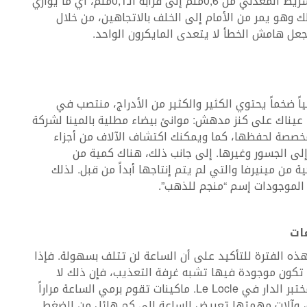
يمكنك مشاهدة الآلات التي تقوم بتقليص قطر الشريط المعدني من 0,6ملم إلى قرابة الـ0,1ملم، أي ما يوازي
وهو يمر من الأمام إلى الخلف بالاتجاهين، من خلال
 هامش الخطأ لا يتعدى المايكرون الواحد.
Vill، ترى صندوقاً خشبياً ضخماً يحتوي الكثير والكثير من الأدراج، منتصب في
 عيناك على كنز مدهش: موانئ بيضاء مطلية بالمينا لشركة
لمخصصة لحفظها، كما ويمكنك اكتشاف الآلاف من أجزاء
 إلى الجسور وغيرها. إلى جانب ذلك، هناك كمية من
 من مينيرفا والتي لم يتم إنتاجها أبداً من قبل. لذلك
هذه الفترة للتأكيد على أن الساعة لن تتلف بسهولة. فإذا
ي تكون موجودة فيها تشبه غرفة التعذيب، فإن ذلك لا
يُعتبَر شيئاً مهماً أمام كمية الآلات الموجودة في مختبر الدار في Le Locle. ماكينات تقوم برمي الساعة مراراً
قوة، وآلات مهمتها تعريض الساعة إلى كم هائل من الضغط