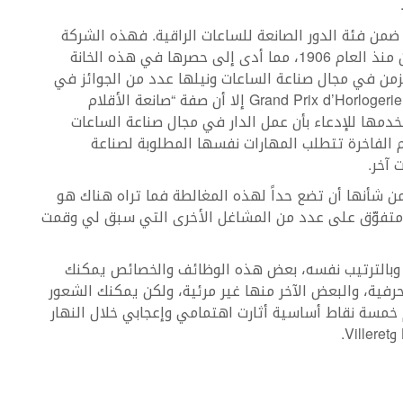
لهذه الأسباب، ما زال البعض لا يصنّف Montblanc ضمن فئة الدور الصانعة للساعات الراقية. فهذه الشركة
عُرفت بصناعة الأقلام الفاخرة لفترة طويلة من الزمن منذ العام 1906، مما أدى إلى حصرها في هذه الخانة
زمن في مجال صناعة الساعات ونيلها عدد من الجوائز في
مسابقة جنيف الكبرى للساعات الراقية Grand Prix d’Horlogerie de Genève إلا أن صفة “صانعة الأقلام
خدمها للإدعاء بأن عمل الدار في مجال صناعة الساعات
م الفاخرة تتطلب المهارات نفسها المطلوبة لصناعة
 آخر.
غل Montblanc في سويسرا من شأنها أن تضع حداً لهذه المغالطة فما تراه هناك هو
ل هو متفوّق على عدد من المشاغل الأخرى التي سبق لي وقمت
 وبالترتيب نفسه، بعض هذه الوظائف والخصائص يمكنك
حرفية، والبعض الآخر منها غير مرئية، ولكن يمكنك الشعور
خمسة نقاط أساسية أثارت اهتمامي وإعجابي خلال النهار