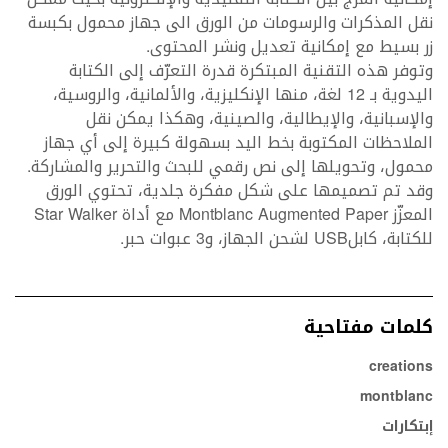
نقل المذكرات والرسومات من الورق الى جهاز محمول بكبسة
زر بسيط مع إمكانية تعديل ونشر المحتوى.
وتوفر هذه التقنية المبتكرة قدرة التعرّف إلى الكتابة
اليدوية بـ 12 لغة، منها الإنكليزية، والألمانية، والروسية،
والإسبانية، والإيطالية، والصينية، وهكذا يمكن نقل
الملاحظات المكتوبة بخط اليد بسهولة كبيرة إلى أي جهاز
محمول، وتحويلها إلى نص رقمي للبحث والتحرير والمشاركة.
وقد تم تصميمها على شكل مفكرة جلدية، تحتوي الورق
المعزّز Montblanc Augmented Paper مع أداة Star Walker
للكتابة، كابلUSB لشحن الجهاز، و3 عبوات حبر.
كلمات مفتاحية
creations
montblanc
إبتكارات