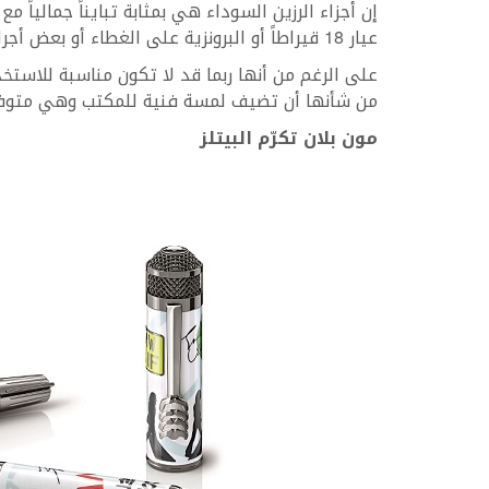
إن أجزاء الرزين السوداء هي بمثابة تبايناً جماليا
عيار 18 قيراطاً أو البرونزية على الغطاء أو بعض أجراء القلم قد منحت أداة الكتابة سحراً وفخامةً لا مثيل لها.
على الرغم من أنها ربما قد لا تكون مناسبة للاستخ
من شأنها أن تضيف لمسة فنية للمكتب وهي متوفرة بـ260 قطعة
مون بلان تكرّم البيتلز