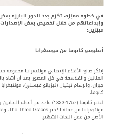
في خطوة مميّزة، تكرّم بعد الدور البارزة ب
وإبداعاتهم من خلال تخصيص بعض الإصدارات ال
مييّزين:
أنطونيو كانوفا من مونتيغرابا
إبتكر صانع الأقلام الإيطالي مونتيغراببا مجموعة ج
الفنانين والفلاسفة في كل العصور. بعد أن أشاد بال
جبران، والرسام تيتيان (تيزيانو فيسلي)، مونتيغراب
كانوفا.
اعتبر كانوفا (1757-1822) واحد من
مونتيغر
الأصل من عمل النحات الشهير.