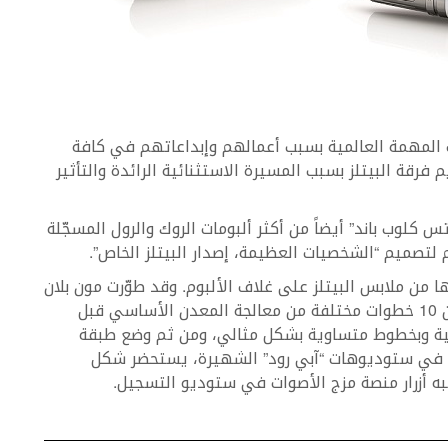
 والشخصيات المهمة العالمية بسبب أعمالهم وإبداعاتهم في كافة
 فرقة البيتلز بسبب المسيرة الاستثنائية الرائدة والتأثير
س كلوب باند” أيضاً من أكثر ألبومات الروك والرول المسجّلة
لتصميم “الشخصيات العظيمة، إصدار البيتلز الخاص”.
من ملابس البيتلز على غلاف الألبوم. وقد طوّرت مون بلان
عملية طلاء بالورنيش متعدد الألوان تتضمن أكثر من 10 خطوات مختلفة من معالجة المعدن الأساسي قبل
هية وبخطوط متساوية بشكل مثالي، ومن ثم وضع طبقة
ة في ستوديوهات “آبي رود” الشهيرة، يستحضر شكل
به أزرار منصة مزج الأصوات في ستوديو التسجيل.