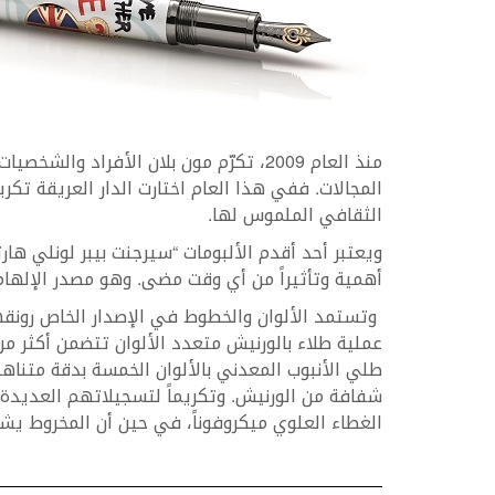
منذ العام 2009، تكرّم مون بلان الأفراد
المجالات. ففي هذا العام اختارت الدار العريقة تكريم
الثقافي الملموس لها.
ويعتبر أحد أقدم الألبومات “سيرجنت بيبر لونلي هارت
أهمية وتأثيراً من أي وقت مضى. وهو مصدر الإلهام 
وتستمد الألوان والخطوط في الإصدار الخاص رونقها 
طلي الأنبوب المعدني بالألوان الخمسة بدقة متنا
شفافة من الورنيش. وتكريماً لتسجيلاتهم العديد
الغطاء العلوي ميكروفوناً، في حين أن المخروط يش