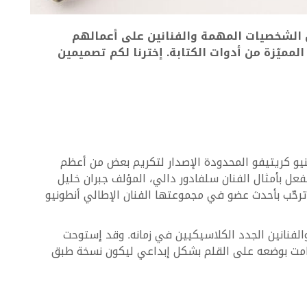
عض الشخصيات المهمة والفنانين على أعمالهم
مميّزة من أدوات الكتابة. إخترنا لكم تصميمين
ينيو كريتيفو المحدودة الإصدار لتكريم بعض من أعظم
فعل بأمثال الفنان سلفادور دالي، المؤلف جبران خليل
ا ترحّب بأحدث عضو في مجموعتها الفنان الإطالي أنطونيو
 أعظم النحاتين والفنانين الجدد الكلاسيكيين في زمانه. وقد إستوحت
اببا من عمله الأخير The Three Graces، وقامت بوضعه على القلم بشكل إبداعي ليكون نسخة طبق