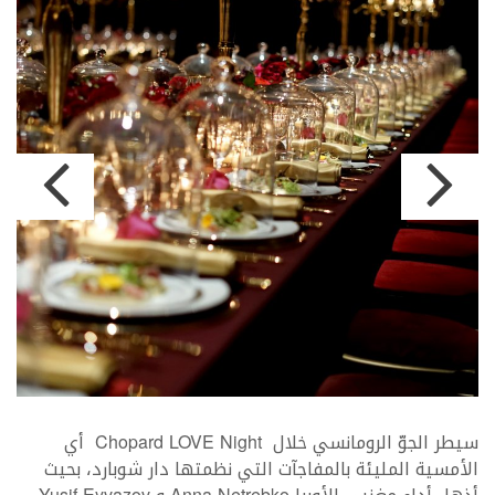
سيطر الجوّ الرومانسي خلال Chopard LOVE Night أي
الأمسية المليئة بالمفاجآت التي نظمتها دار شوبارد، بحيث