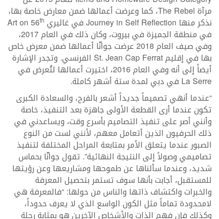
مرآة The Rebel، كما وعرضت أعمالها ضمن معارض خاصة بها،
نذكر منها Journey in Self Reflection في غاليري Art on 56
th
في منطقة الجميزة في بيروت، وكان ذلك في العام 2017،
وفي صيف العام 2018 عرضت جوانّا أعمالها ضمن معرض خاص
بها في إقليم St. Jean Cap Ferrat الفرنسي. وتجدر الإشارة
أيضاً إلى أنه وفي العام 2016، اختيرت أعمالها لتُعرض في
La Serre في دبي لمدة ستة أشهر كاملة.
“عندما أنهي تصميماً جديداً أشعر بالفرح، والسعادة الكبرى
تكون عندما أرى القطعة الأولى جاهزة بعد التنفيذ، خاصة
وأنني أصر على تنفيذ التصاميم بأسرع وقت، ويساعدني في
ذلك الحرفيون الذين أتعامل معهم، لأنني لست من النوع
الصبور عندما يتعلق الأمر بمتابعة المراحل المختلفة لتنفيذ
تصاميمي وصولاً إلى النتيجة النهائية”. تقول جوانّا بحماس
شديد، وعندما سألناها عن طموحها ومشاريعها وعن رؤيتها
للمستقبل، أجابت بأنها سوف تستمر بتحصيل المعرفة
والخبرات واكتشاف ذاتها والناس من حولها: “فالمعرفة هي
لامحدودة تماماً مثل الكون الواسع الذي لا يعرف حدوداً،
وكذلك فإن فهم الذات والأشخاص الآخرين هو بمثابة رحلة