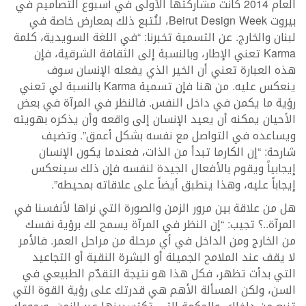
العام 2014 كانت مشاركتها الأولى في أسبوع التصاميم في
بيروت Beirut Design Week، لتُتبع ذلك بمعارض خاصة في
لبنان والخارج. عن التسمية تخبرنا: “في اللغة السويدية، كلمة
Karma تعني الإطار، وبالنسبة إلى الثقافة الشرقية، فإن
هذه العبارة تعني أن الخير الذي يفعله الإنسان سوف
ينعكس عليه. من هنا فإن تسمية Karma بالنسبة لي تعني
رؤية ما يكمن في داخل النفس. فالنظر في المرآة في بعض
الأحيان يمكنه أن يعيد الإنسان إلى واقعه وأن يذكره بهويته
ويساعده في التواصل مع نفسه بشكل أعمق”. وتضيف
شارحة: “إن الكارما تبدأ من الذات، فعندما يكون الإنسان
إيجابياً ويقوم بالأفعال الجيدة لنفسه فإن ذلك سينعكس
إيجاباً عليه، وهذا ينطبق أيضاً على علاقاته بمحيطه”.
هل من علاقة بين مرور الزمن والصورة التي نراها لأنفسنا في
المرآة..؟ تجيب: “إن النظر في المرآة يسمح لك برؤية نفسك
من الخارج ومن الداخل في أي مرحلة من مراحل العمر. فالأمر
لا يقف عند الملامح الجميلة أو البشرة النقية أو التجاعيد
التي بدأت تظهر، فكل هذا هو نتيجة التقدّم الطبيعي في
السن، ولكن المسألة الأهم هي قدرتك على رؤية القوة التي