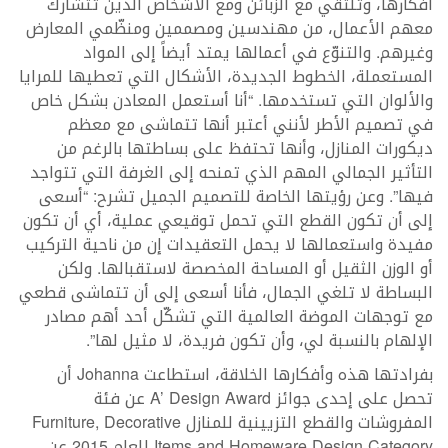
أفكارها، وتلتقي مع الزبائن ومع الأشخاص الذين تتشارك
معهم الأعمال، من مهندسين ومصممين ومنظّمي المعارض
وغيرهم. والتنوّع في أعمالها يمتد أيضاً إلى المواد
المستعملة، الخطوط الجديدة، الأشكال التي تعطيها للمرايا
والألوان التي تستخدمها. “أنا أستعمل المعادن بشكل خاص
في تصميم الأطر لأنني أعتبر أنها تتماشى مع معظم
ديكورات المنازل، وأنها تحتفظ على بساطتها بالرغم من
التأثير الجمالي المهم الذي تمنحه إلى الغرفة التي تتواجد
فيها”. وعن رؤيتها الخاصة للتصميم الجميل تشرح: “أسعى
إلى أن تكون القطع التي تحمل توقيعي عملية، أي أن تكون
مفيدة واستعمالها لا يحمل التعقيدات إن من ناحية التركيب
أو الوزن الثقيل أو المساحة المخصصة لاستقبالها. ولكن
البساطة لا تلغي الجمال، فأنا أسعى إلى أن تتماشى قطعي
مع توجهات الموضة العالمية التي تشكّل أحد أهم مصادر
الإلهام بالنسبة لي، وأن تكون فريدة، لا مثيل لها”.
بفرادتها هذه وأفكارها الخلاقة، استطاعت Johanna أن
تحصل على إحدى جوائز A’ Design Award عن فئة
المفروشات والقطع التزيينية للمنازل Furniture, Decorative
Items and Homeware Design Category للعام 2015 عن