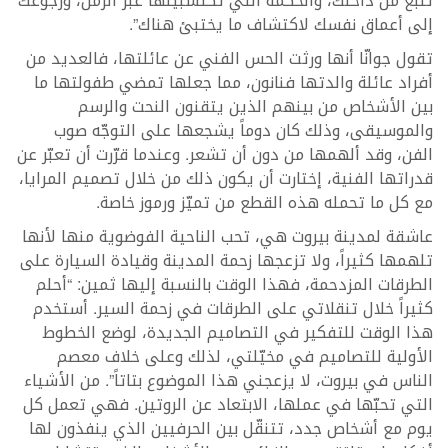
تنبع من داخلك، والحكمة التي تكتسبينها عبر الزمن، ورجوعك
إلى أعماق نفسك لاكتشاف ما يختبئ هناك”.
تقول جوانّا أنها ورثت الحس الفني عن عائلتها، فالعديد من
أفراد عائلة والدتها فنانون، مما جعلها تمضي طفولتها ما
بين الأشخاص من بينهم الذين يتقنون النحت والرسم
والموسيقى، وذلك كان دوماً يشجعها على التوجّه صوب
الفن، وقد ألهمها من دون أن تشعر. وعندما قرّرت أن تعبّر عن
قدراتها الفنية، إختارت أن يكون ذلك من خلال تصميم المرايا،
مع كل ما تحمله هذه القطع من تميّز ورموز خاصة.
عاشقة لمدينة بيروت هي، تحب الناحية الفوضوية منها لأنها
تلهمها كثيراً، ولا تزعجها زحمة المدينة وقيادة السيارة على
الطرقات المزدحمة، فهذا الوقت بالنسبة إليها ثمين: “أحلم
كثيراً خلال تنقلاتي على الطرقات في زحمة السير. أستخدم
هذا الوقت للتفكير في التصاميم الجديدة، لوضع الخطوط
الأولية للتصاميم في مخيّلتي، لذلك وعلى خلاف معصم
الناس في بيروت، لا يزعجني هذا الموضوع بتاتاً”. من الأشياء
التي تحبّها في عملها، الابتعاد عن الروتين. فهي تعمل كل
يوم مع أشخاص جدد، تتنقّل بين الحرفيين الذي ينفذون لها