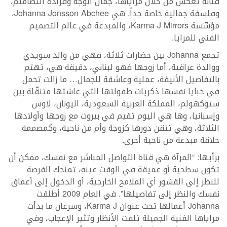
فنانة تعكس من خلال مراياها، جمال الوجه وفرادة التصاميم،
وفلسفة جمالية خاصة جداً. هي Johanna Jonsson Abchee،
مؤسِّسة Karma J Mirrors، والمبدعة في عالم التصميم
الفني للمرايا.
تجمع Johanna بين حضارات ثلاثة، فهي من والد سويدي
ووالدة عراقية، أما زوجها فهو لبناني، دقيقة هي، تهتم
بالتفاصيل الأنيقة، عملية وعاشقة للجمال… ما زالت تحمل
في خبايا نفسها ذكريات طفولتها التي عاشتها متنقّلة بين
ستوكهولم، المملكة العربية السعودية، اليونان، لاوس
وإسبانيا، وها هي اليوم تقيم في بيروت مع زوجها وأولادها
الثلاثة، وهي تتقن دورها كزوجة وأم من ناحية، وكمصممة
خلاقة مبدعة من ناحية أخرى.
برأيها: “المرآة هي قناة التواصل المباشر مع نفسك، ممكن أن
تكون سطحية أو عميقة في الوقت عينه، تمنحك الفرصة
للنظر إلى القشور أي الملامح الخارجية، أو الدخول إلى أعماق
نفسك والنظر إلى تفاصيلها”. في العام 2009 أطلقت
Johanna أعمالها تحت عنوان Karma J، وسرعان ما بدأت
مراياها الفنية الجميلة تلفت الأنظار وتثير الإعجاب، وفي