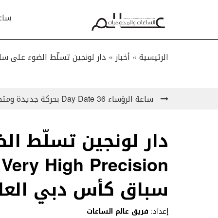
ساع
الرئيسية »
أخبار
»
دار لونجين تسلّط الضوء على ساعة Conquest V.H.P. Very High Precision خلال سباق كأس دبي
ساعة الرؤساء Day Date 36 بحركة جديدة ومتطوّرة!
دار لونجين تسلّط ال
سباق كأس دبي العا
إعداد:
فريق عالم الساعات