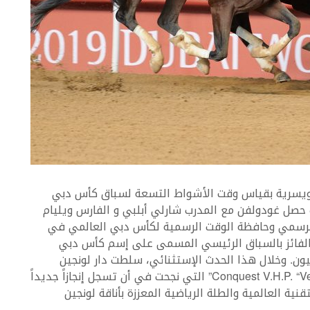
 مميّزة وفريدة، قامت دار Longines السويسرية بقياس وقت الأشواط التسعة لسباق كأس دبي
حصل غودولفن مع المدرب شارلي أبلبي و الفارس ويليام
 الرسمي وحافظة الوقت الرسمية لكأس دبي العالمي في
 الفائز بالسباق الرئيسي المسمى على إسم كأس دبي
ون. وخلال هذا الحدث الإستثنائي، سلطت دار لونجين
الأضواء على ساعة من مجموعة Conquest V.H.P. “Very High Precision” التي نجحت في أن تسجل إنجازاً جديداً
نية العالمية والطلة الرياضية المعززة بأناقة لونجين