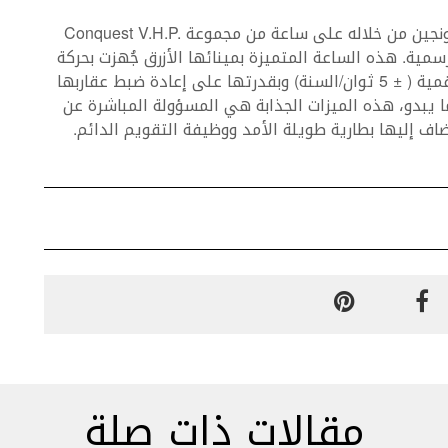
شكّل كأس دبي العالمي فرصة مثالية لتضيء دار لونجين من خلاله على ساعة من مجموعة Conquest V.H.P.
ساعة الحدث الرسمية. هذه الساعة المتميزة بمينائها الأزرق جُهزت بحركة
حصرية معروفة بدقتها العالية بالنسبة إلى ساعة رقمية ( ± 5 ثوان/السنة) وبقدرتها على إعادة ضبط عقاربها
يبدو، هذه الميزات الجذابة هي المسؤولة المباشرة عن
اف إليها بطارية طويلة الأمد ووظيفة التقويم الدائم.
مقالات ذات صلة