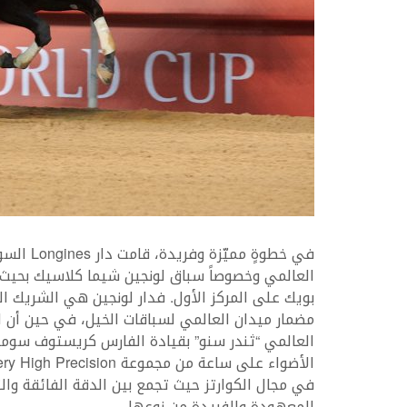
في خطوةٍ
العالمي وخصوصاً سباق لونجين شيما كلاسيك بحيث 
بويك على المركز الأول. فدار لونجين هي الشريك
مضمار ميدان العالمي لسباقات الخيل، في حين أن
العالمي “ثندر سنو” بقيادة الفارس كريستوف سومي
في مجال الكوارتز حيث تجمع بين الدقة الفائقة والتق
المعهودة والفريدة من نوعها.