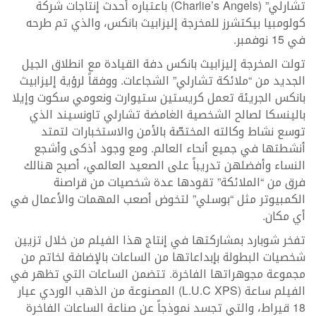
تشارلي” (Charlie’s Angels) باعتباره أحدث إنتاجات شركة
كولومبيا بيكتشرز للمخرجة إليزابيث بانكس، والذي تم طرحه
في 15 نوفمبر.
تولت المخرجة إليزابيث بانكس دفة القيادة مع انطلاق الجيل
الجديد من “ملائكة تشارلي” الشجاعات. ووفقاً لرؤية إليزابيث
بانكس الجريئة تعمل كريستين ستيوارت ونعومي سكوت وإيلا
بالينسكا لصالح الشخصية الغامضة تشارلي تاونسيند الذي
توسع نشاط وكالته المختصّة بالأمن والاستخبارات لتمتد
أنشطتها في جميع أنحاء العالم. ومع وجود أذكى وأشجع
النساء وأفضلهن تدريباً على الصعيد العالمي، أصبح هنالك
فرق من “الملائكة” تقودها عدة شخصيات من قراصنة
الكمبيوتر مثل “بوسلي” لتخوض أصعب المهمات والأعمال في
أي مكان.
تفخر شوبارد بمشاركتها في إنتاج هذا الفيلم من خلال تزيين
شخصيات البطولة بإبداعاتها من الساعات بالإضافة لخاتم من
مجموعة مجوهراتها الفاخرة. تتضمن الساعات التي تظهر في
الفيلم ساعة (L.U.C XPS) المصنوعة من الذهب الوردي عيار
18 قيراط، والتي تجسد نموذجاً عن صناعة الساعات الفاخرة