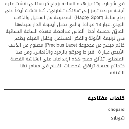
في شوبارد. وتتميز هذه الساعة بزجاج كريستالي نقشت عليه
أجنحة فريدة ترمز إلى “ملائكة تشارلي”، كما نقشت أيضاً على
زجاج ساعة (Happy Sport) المصنوعة من الستيل والذهب
الوردي عيار 18 قيراط، والتي تمثل أيقونة الدار بميناءها
المزيّن بخمسة أحجار ألماس متراقصة. فهذه الساعة النسائية
هي ترنيمة الأنوثة والفكر المستقل. وخلال الفيلم يظهر
خاتم مبهج من مجموعة (Precious Lace) مصنوع من الذهب
الأبيض عيار 18 قيراط ومرصّع بالزمرد والألماس. ومن هذا
المنطلق، تتألق جميع هذه الإبداعات على الشاشة الفضية
كتمائم نفيسة ترافق شخصيات الفيلم في مغامراتها
الشيّقة.
كلمات مفتاحية
chopard
شوبارد