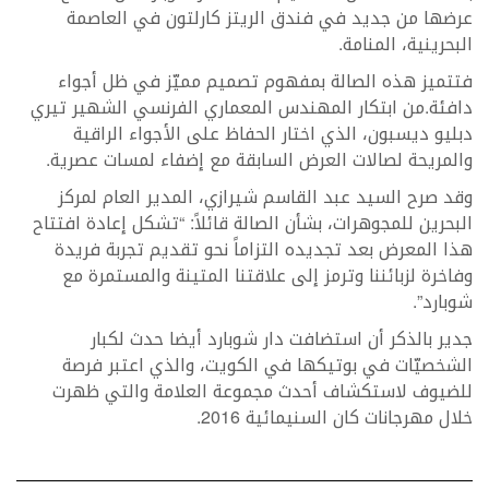
عرضها من جديد في فندق الريتز كارلتون في العاصمة
البحرينية، المنامة.
فتتميز هذه الصالة بمفهوم تصميم مميّز في ظل أجواء
دافئة.من ابتكار المهندس المعماري الفرنسي الشهير تيري
دبليو ديسبون، الذي اختار الحفاظ على الأجواء الراقية
والمريحة لصالات العرض السابقة مع إضفاء لمسات عصرية.
وقد صرح السيد عبد القاسم شيرازي، المدير العام لمركز
البحرين للمجوهرات، بشأن الصالة قائلاً: “تشكل إعادة افتتاح
هذا المعرض بعد تجديده التزاماً نحو تقديم تجربة فريدة
وفاخرة لزبائننا وترمز إلى علاقتنا المتينة والمستمرة مع
شوبارد”.
جدير بالذكر أن استضافت دار شوبارد أيضا حدث لكبار
الشخصيّات في بوتيكها في الكويت، والذي اعتبر فرصة
للضيوف لاستكشاف أحدث مجموعة العلامة والتي ظهرت
خلال مهرجانات كان السنيمائية 2016.