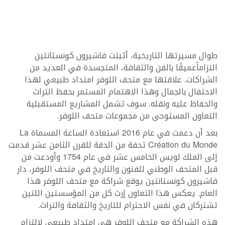
طوال مسيرتها التاريخية، أثبتت فاشيرون كونستانتين
التزاماًعميقًا بالفن والثقافة، المتجسدة في العديد من
الشراكات. علاقتها مع متحف اللوفر امتداد طبيعي لهذا
الاحتفال بالجمال وهذا الاهتمام المستمر بحفظ التراث
والحفاظ عليه ونقله. سوف تشمل المشاريع المستقبلية
التعاون المستوحى من مجموعات متحف اللوفر.
بعد أن دعمت في عام 2016 استعادة الساعة المسماة La
Création du Monde تحفة من الدقة للقرن الثامن عشر قدمت
إلى الملك لويس الخامس عشر في عام 1754 وأودعت من
قبل المتحف الوطني للفنون والتاريخ في متحف اللوفر​​، دار
فاشيرون كونستانتين يوقع شراكة مع متحف اللوفر هذا
العام. يعكس هذا التعاون إرث كل من المؤسستين اللتين
تشتركان في نفس الاحترام للتاريخ والثقافة والتراث.
هذه الشراكة مع متحف اللوفر هي امتداد طبيعي لالتزام