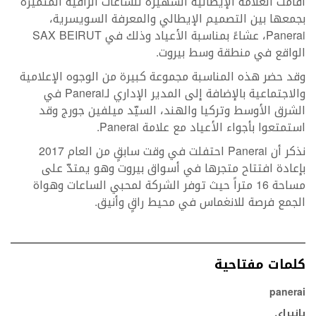
أقامت العلامة الإيطالية الشهيرة للساعات الراقية المتميّزة
بجمعها بين التصميم الإيطالي والمعرفة السويسرية،
Panerai، عشاءً بمناسبة الأعياد وذلك في SAX BEIRUT
الواقع في منطقة وسط بيروت.
وقد حضر هذه المناسبة مجموعة كبيرة من الوجوه الإعلامية
والاجتماعية بالإضافة إلى المدير الإداري لـPanerai في
الشرق الأوسط وتركيا والهند، السيّد ميلفين جورج وقد
استمتعوا بأجواء الأعياد مع علامة Panerai.
نذكر أن Panerai احتفلت في وقت سابقٍ من العام 2017
بإعادة افتتاح متجرها في أسواق بيروت وهو يمتدّ على
مساحة 16 متراً حيث توفر الشركة لمحبي الساعات وهواة
الجمع فرصة للانغماس في محيط راقٍ وأنيق.
كلمات مفتاحية
panerai
بانيراي