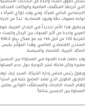
تشكّل حقوق النساء واحدة من التحدّيات الأساسية ل
التي أجرتها المنظّمات العالمية والوكالات المتخص
الاجتماعي الحالي للمرأة. وفي وقت تؤدّي المرأة دوراً
تواجه صعوبات جمّة وقيود اقتصادية تحدّ من انخرا
وينطبق هذا الأمر تحديداً في البلدان العربية، فوفق 
العربي واحدة من أكبر الفجوات بين الرجال والنساء 
المنتدى الاقتصادي العالمي. وهذا المؤشّر يقيس ا
الصحّة، التربية، الاقتصاد والسياسة.
وقد دفعت هذه الفجوة في المساواة بين الجنسين، 
صغيرة ولكن فاعلة لنشر التوعية حول عدم المساوة 
ويقول رئيس مجلس إدارة الشركة، السيد إيف توفنكج
للطريق الطويل الذي نعمد المضيّ عليه في استرات
إلهام النساء الناجحات والمستقلّات اللواتي يعان
المساوة بين الجنسين شائعاً”.