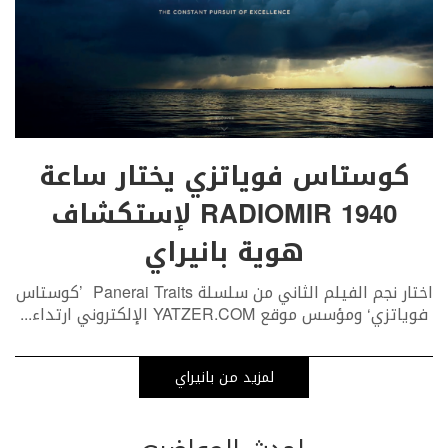
كوستاس فوياتزي يختار ساعة
RADIOMIR 1940 لإستكشاف
هوية بانيراي
اختار نجم الفيلم الثاني من سلسلة Panerai Traits ’كوستاس
فوياتزي‘ ومؤسس موقع YATZER.COM الإلكتروني ارتداء
...
لمزيد من بانيراي