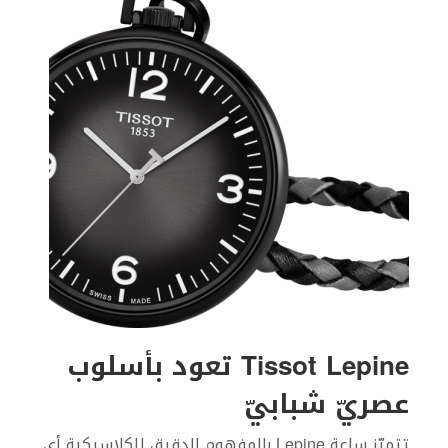
Tissot Lepine تعود بأسلوب
عصريّ شبابيّ
تتميّز ساعة Lepine بالمفهوم الدقيق للكلاسيكية أي