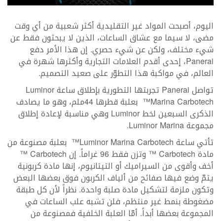
اليوم، أصبحت المواد غير التقليدية أكثر شعبية من أي وقت
مضى، لا سيما مع عشاق الساعات، الذين لا يبحثون فقط عن
شيء مختلف، ولكن عن شيء حصري. إن هذا الأمر دفع
Panerai، إحدى أقدم العلامات التجارية وأكثرها شهرة في
العالم، في مواكبة هذا التطوّر على صعيد التصميم.
تواصل Panerai تجربتها التطورية بإطلاق ساعة Luminor
Marina Carbotech™ بعلبة قطرها 44ملم، وهو ما يصادف
الذكرى السبعين لخط Luminor وهي مناسبة لإعادة إطلاق
مجموعة Luminor Marina.
تأتي ساعة Luminor Marina Carbotech™ بعلبة مصنوعة من
مادة Carbotech ™ وتزن فقط 96 غراماً. إن Carbotech ™
أخف وأقوى من السيراميك أو التيتانيوم، إنها مادة كربونية
يتمّ وضع فيها صفائح من ألياف الكربون فوق بعضها البعض
وتكون ملزمة لتشكيل مادة صلبة واحدة. نظراً لأن كل طبقة
مضغوطة بنمط غير منتظم، فلن تشبه علب الساعات في
المجموعة بعضها أبداً. أمّا العلبة الخلفية فمصنوعة من