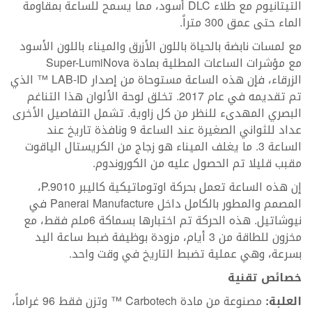
التيتانيوم مع طلاء DLC أسود، مما يسمح للساعة بمقاومة
الماء حتى عمق 300 متراً.
مع لمسات نابضة بالحياة باللون الأزرق والميناء باللون الأسود
مع مؤشرات الساعات المطلية بمادة Super-LumiNova
الزرقاء، فإن هذه الساعة مستوحاة من إصدار LAB-ID ™ الذي
تم تقديمه في عام 2017. تخلق لوحة الألوان هذا التناغم
البصري المهدىء للنظر من كل زاوية. تشمل التفاصيل الأخرى
عداد للثواني الصغيرة عند الساعة 9 ونافذة تاريخ عند
الساعة 3. ما يغلف الميناء هو زجاج من الكريستال الياقوت
مقبب قليلا تم الحصول عليه من الكوروندوم.
إن هذه الساعة تعمل بحركة اوتوماتيكية كاليبر P.9010،
المصمم والمطور بالكامل داخل Panerai Manufacture في
نيوشاتيل. هذه الحركة تم اختبارها بسماكة 6ملم فقط، مع
مخزون للطاقة من 3 أيام، مزودة بوظيفة ضبط ساعة اليد
بسرعة، وهي عملية تضبط التاريخ في وقت واحد.
خصائص تقنية
العلبة:
مصنوعة من مادة Carbotech ™ وتزن فقط 96 غراماً،