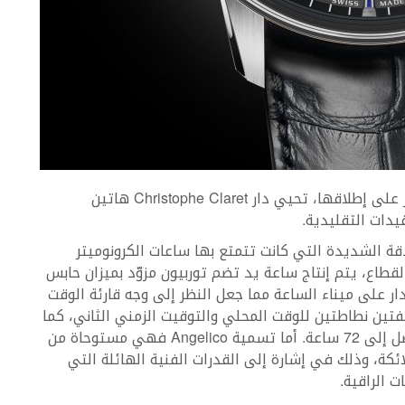
إحتفاءاً بالعيد الثلاثين على إطلاقها والعيد العاشر على إطلاقها، تحيي دار Christophe Claret هاتين
ة الشديدة التي كانت تتمتع بها ساعات الكرونوميتر
قطاع، يتم إنتاج ساعة يد تضم توربيون مزوّد بميزان حابس
ر على ميناء الساعة مما جعل النظر إلى وجه قارئة الوقت
فتين نطاطتين للوقت المحلي والتوقيت الزمني الثاني، كما
ويعرض الميناء أيضاً مؤشراً لمخزون الطاقة الذي يصل إلى 72 ساعة. أما تسمية Angelico فهي مستوحاة من
F المعروف برسّام الملائكة، وذلك في إشارة إلى القدرات الفنية الهائلة التي
 الراقية.