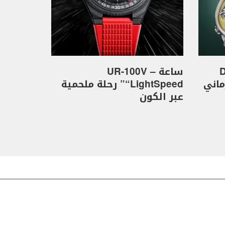
D
ساعة UR-100V –
كهرماني
“LightSpeed” رحلة ملحمية
عبر الكون