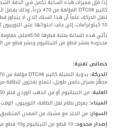
إذاً فإن مميزات هذه الساعة تكمن في الدقة الشديد
كاليبر DTC08 المؤلفة من 70
10 كيلوغرامات، إلى جانب احتوائها على التوربيون الذي يلعب دوراً بارزاً في الدقة أيضاً.
محدودة بعشر قطع من التيتانيوم وعشر قطع من ال
خصائص تقنية:
الحركة:
مجهّز بميزان حابس طويل، تتمتع بمخزون للطاقة من 72 ساعة
العلبة:
من التيتانيوم أو من الذهب الوردي قطر 45.50ملم، مقاومة لضغط الماء حتى عمق 30 متراً.
الميناء:
يعرض نظام نقل الطاقة، التوربيون، الوقت 
السوار:
من الجلد مع مشبك من المعدن المتناسق م
إصدار محدود:
10 قطع من التيتانيوم و10 قطع من الذهب الوردي.