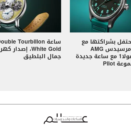
I تحتفل بشراكتها مع
ساعة ouble Tourbillon
فريق مرسيدس AMG
White Gold، إصدار 
للفورمولا1 مع ساعة جديدة
جمال البلطيق
ة Pilot