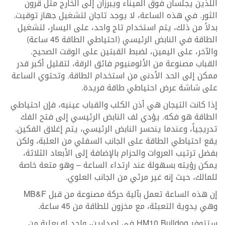
اللذين يجلسان فوق الميناء ويبرزان إلى الخارج مثل قرون
الثور. في هذه الساعة، لا يوجد تاجان لتشغيل جهاز توقيت.
بدلاً من ذلك، يتم استخدام تاج واحد، على اليسار، لتشغيل
الطاقة في النابض الرئيسي (احتياطي الطاقة 45 ساعة)
والآخر، على اليمين، لضبط القبتين على الوقت الصحيح.
القباب مصنوعة من الألومنيوم فائق الرقة، لتقليل أكبر قدر
ممكن إلى الحد الأدنى من استخدام الطاقة. وتحتوي الساعة
على شاشة عرض احتياطي طاقة فريدة.
إذا كانت التيجان هي أذن الكلب والقباب عينيه، فإن احتياطي
الطاقة هو فكه. يؤدي لف النابض الرئيسي إلى فتح الفك
تدريجياً، وعندما ينحسر النابض الرئيسي، يتم إغلاق الفكين.
يقع احتياطي الطاقة على الجانب السفلي من العلبة، ولكن
بفضل ترتيب العروات والحزام بالإضافة إلى الأبعاد الثلاثة،
يمكن رؤيته بسهولة عند ارتداء الساعة – وهو متعة خاصة
للمالك، حيث إنه غير مرئي من الجانب العلوي.
إن هذه الساعة تعمل بآلية حركة مصنوعة من قبل MB&F
وهي يدوية التعبئة، مع مخزون للطاقة من 45 ساعة.
ستتوفر HM10 Bulldog في إصدارين، واحد له بعلبة من