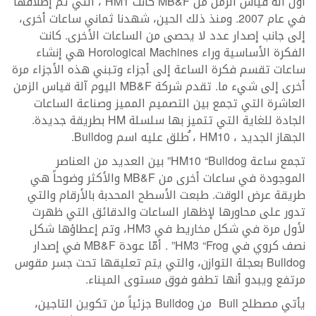
أول آلة قياس الزمن من MB&F كانت HM1 ، التي تم إطلاقها
في عام 2007. ومنذ ذلك الحين، شهدنا ثماني ساعات أخرى،
إلى جانب إصدار عدد لا يحصى من الساعات الأخرى. كانت
الفكرة الأساسية وراء Horological Machines هي إنشاء
ساعات تقسم فكرة الساعة إلى أجزاء وتبني هذه الأجزاء مرة
أخرى إلى شيء ما. تقدم شركة MB&F اليوم آلة قياس الزمن
العاشرة التي تجمع بين التصميم المميز وصناعة الساعات
الجادة للغاية التي تتميز بها سلسلة HM بطريقة جديدة.
الجهاز الجديد ، HM10 ، ُطلق عليه اسم Bulldog.
تجمع ساعة HM10 “Bulldog” بين العديد من العناصر
الموجودة في ساعات أخرى من MB&F والأكثر وضوحاً هي
طريقة عرض الوقت. طبعت الأسطح المحدبة بالأرقام والتي
تدور على محاورها لإظهار الساعات والدقائق التي ظهرت
لأول مرة في شكل مخاريط في HM3، وتم إعطاؤها شكل
نصف كروي في HM3 “Frog” . أمّا عودة MB&F في إصدار
Bulldog بعجلة التوازن، والتي يتم تعليقها تحت جسر مقوس
مرتفع ويبدو أنها تطفو فوق مستوى الميناء.
يأتي مصطلح Bull من Bulldog جزئياً من تكوين التاجين،