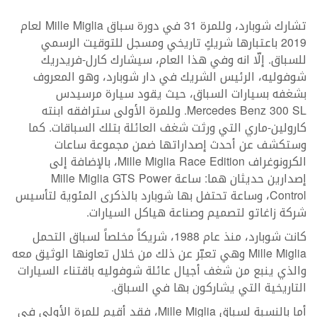
تشارك شوبارد، وللمرة 31 في دورة سباق Mille Miglia لعام
2019 باعتبارها شريكٍ تاريخي ومسجل للتوقيت الرسمي
للسباق. إلّا انه وفي هذا العام، سيشارك كارل-فريدريك
شوفوليه، الرئيس الشريك في دار شوبارد، وهو المعروف
بشغفه بسيارات السباق، حيث يقود سيارة مرسيدس
Mercedes Benz 300 SL. وللمرة الأولى سترافقه ابنته
كارولين-ماري التي ورثت شغف العائلة بتلك السباقات. كما
وستكشف عن أحدث إصداراتها ضمن مجموعة ساعات
الكرونوغراف Mille Miglia Race Edition، بالإضافة إلى
إصدارين حديثان هما: ساعة Mille Miglia GTS Power
Control، وساعة تحتفل بها شوبارد بالذكرى المئوية لتأسيس
شركة زاغاتو لتصميم وصناعة هياكل السيارات.
كانت شوبارد، منذ عام 1988، شريكاً مخلصاً لسباق التحمل
Mille Miglia وهي تعبّر عن ذلك من خلال تعاونها الوثيق معه
والذي ينبع من شغف أجيال عائلة شوفوليه باقتناء السيارات
التاريخية التي يشاركون بها في السباق.
أما بالنسبة لسباق Mille Miglia، فقد أقيم للمرة الأولى في