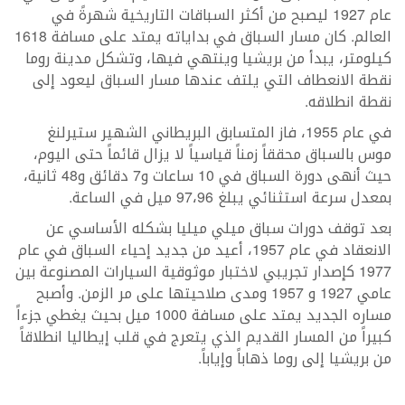
عام 1927 ليصبح من أكثر السباقات التاريخية شهرةً في
العالم. كان مسار السباق في بداياته يمتد على مسافة 1618
كيلومتر، يبدأ من بريشيا وينتهي فيها، وتشكل مدينة روما
نقطة الانعطاف التي يلتف عندها مسار السباق ليعود إلى
نقطة انطلاقه.
في عام 1955، فاز المتسابق البريطاني الشهير ستيرلنغ
موس بالسباق محققاً زمناً قياسياً لا يزال قائماً حتى اليوم،
حيث أنهى دورة السباق في 10 ساعات و7 دقائق و48 ثانية،
بمعدل سرعة استثنائي يبلغ 97،96 ميل في الساعة.
بعد توقف دورات سباق ميلي ميليا بشكله الأساسي عن
الانعقاد في عام 1957، أعيد من جديد إحياء السباق في عام
1977 كإصدار تجريبي لاختبار موثوقية السيارات المصنوعة بين
عامي 1927 و 1957 ومدى صلاحيتها على مر الزمن. وأصبح
مساره الجديد يمتد على مسافة 1000 ميل بحيث يغطي جزءاً
كبيراً من المسار القديم الذي يتعرج في قلب إيطاليا انطلاقاً
من بريشيا إلى روما ذهاباً وإياباً.