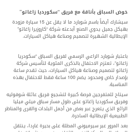
خوض السباق بأناقة مع فريق “سكورديا زاغاتو”
سيشارك أيضاً باسم شوبارد ما لا يقل عن 15 سيارة مزودة
بهيكل جميل يدوي الصنع أبدعته شركة “كاروزيرا زاغاتو”
الإيطالية الشهيرة لتصميم وصناعة هياكل السيارات.
باعتبار شوبارد الراعي الرسمي لفريق السباق “سكودريا
زاغاتو”، تعتزم الاحتفال بالذكرى المئوية لتأسيس شركة
زاغاتو لتصميم وصناعة هياكل السيارات، حيث تقدم ساعة
بإصدار خاص ومحدود يضم 100 ساعة فقط للاحتفال بهذه
المناسبة.
سيتاح للمتفرجين فرصة كبيرة لتشجيع فريق عائلة شوفوليه
وفريق سكورديا زاغاتو على طول مسار سباق ميلي ميليا
الرائع الذي يتعرج عبر بعض من أجمل البلدات والقرى والمناظر
الطبيعية الإيطالية الساحرة.
بعد المرور عبر سيرميوني المطلة على بحيرة غاردا، ينتقل