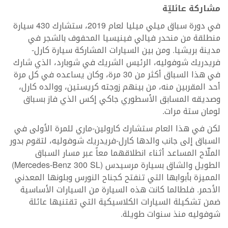
مشاركة عائليّة
في دورة سباق ميلي ميليا لعام 2019، ستشارك 430 سيارة
منطلقة من منحدر فيالي فينيسيا المحفوف بالشجر في
مدينة بريشيا. ومن بين السيارات المشاركة سيارة كارل-
فريدريك شوفوليه، الرئيس الشريك في شوبارد، الذي شارك
في هذا السباق أكثر من 30 مرة، وكان يساعده في كل مرة
أحد المقربين منه، من بينهم زوجته كريستين، ووالده كارل،
وصديقه المسابق الأسطوري جاكي إكس الذي فاز بسباق
لومان ستة مرات.
لكن في هذا العام ستشارك كارولين-ماري للمرة الأولى في
السباق إلى جانب والدها كارل-فريدريك شوفوليه، لتقوم بدور
الملّاح المساعد أثناء انطلاقهما معاً عبر مسار السباق
الطويل والشاق بسيارة مرسيدس (Mercedes-Benz 300 SL)
المميزة بأبوابها التي تنفتح كجناح النورس وبلونها المعدني
الأحمر. فلطالما كانت هذه السيارة من السيارات الأساسية
ضمن تشكيلة السيارات الكلاسيكية التي تقتنيها عائلة
شوفوليه منذ سنوات طويلة.