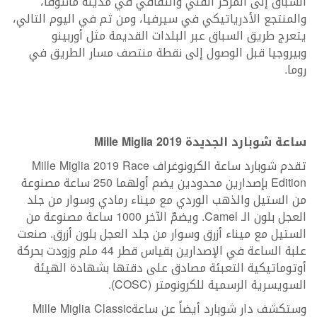
السباق إلى المركز الفني والثقافي في مدينة مانتوفا،
والمنتجع الأدرياتيكي في سيرفيا، ومن ثم في اليوم التالي،
يتعرج طريق السباق عبر البلدات القديمة مثل أوربينو
وبيروجيا قبل الوصول إلى نقطة منتصف مسار الطريق في
روما.
ساعة شوبارد الجديدة
Mille Miglia 2019
تقدم شوبارد ساعة الكرونوغراف Mille Miglia 2019 Race
Edition بإصدارين محدودين يضم أولهما 250 ساعة مصنوعة
من الستيل والذهب الوردي مع ميناء رمادي وسوار من جلد
العجل بلون الـ Camel. ويضمّ الآخر 1000 ساعة مصنوعة من
الستيل مع ميناء أزرق وسوار من جلد العجل بلون أزرق. صنعت
علبة الساعة في الإصدارين بقياس قطر 44 ملم وزودت بحركة
أوتوماتيكية التعبئة مصادق على دقتها بشهادة الهيئة
السويسرية الرسمية للكرونومتر (COSC).
وستكشف دار شوبارد أيضاً عن ساعةMille Miglia Classic