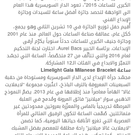
الكبرى للساعات 2015″، تعود الدار السويسرية هذا العام
الى الواجهة لتحصد جائزة أفضل ساعة للسيدات وجائزة
الإبداع الفني.
أُقيم حفل توزيع الجائزة في 10 تشرين الثاني وهو يجمع،
ككل عام، عمالقة صناعة الساعات حول العالم. منذ عام 2001
وجائزة جنيف الكبرى للساعات حدثاً سنوياً يكرّم أرقى
الإبداعات. برئاسة الخبير Aurel Bacs، اختارت لجنة التحكيم
لعام 2016 والتي تتألّف من 27 متخصّصاً، الساعة التي تجسّد
التميّز والابداع في الفئات الـ12 المشاركة.
ساعة Limelight Gala Milanese Bracelet
مجسّد جرأة الإبداع لدى الدار السويسرية ومستوحاة من حقبة
السبعينات المعروفة بالترف الباذخ، اعتُبرت مجموعة “لايملايت
غالا” الهاماً معاصراً منذ إطلاقها في عام 2013. يضمّ النموذج
الذهبي سوار “ميلانيز” فائق المرونة ومُدمج في العلبة
المرصعّة تدريجياً بالماس والمعزّزة بعروتين ممدودتين غير
متماثلتين. صُمّمت الساعة لتكون الرفيق المثالي للمرأة
العصرية التي تغزو الأناقة حياتها اليومية، كما تضمن
“لايملايت غالا ميلانيز” راحة مطلقة للمعصم بفضل المشبك