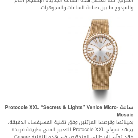
المنزلق. كما تعكس هذه الساعة الجديدة الإنسجام التام
والمزدوج ما بين صناعة الساعات والمجوهرات.
ساعة Protocole XXL “Secrets & Lights” Venice Micro-
Mosaic
بمينائها وقرصها المزيّنين وفق تقنية الفسيفساء الدقيقة،
يجسّد نموذج Protocole XXL التعبير الفني بطريقة فريدة.
فقد تولّى الايطالي المتخصّص في هذه التقنية Cesare