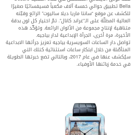
Bella تطبيق حوالي خمسة آلاف مكعباً فسيفسائيًا صغيرًا
للكشف عن موقع “سانتا ماريا ديلا ساليوت” الرائع وقبّته
العالية المطلّة على الـ”غراند كانال”. تمّ اختيار كل لون بدقة
متناهية لإنتاج مجموعة من الألوان الرائعة. وتؤكّد هذه
الأخيرة، مرة أخرى، الجرأة الإبداعية لدار بياجيه.
تواصل دار الساعات السويسرية بياجيه تعزيز جرأتها الابداعية
المتأصّلة من خلال ابتكار ساعات استثنائية كتلك التي
سيُكشف عنها في عام 2017، وبالتالي تضع خبرتها الطويلة
في خدمة زبائنها الأوفياء.