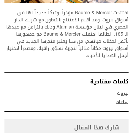
افتتحت Baume & Mercier مؤخراً بوتيكاً جديداً لها في
أسواق بيروت. وقد أقيم الافتتاح بالتعاون مع شريك الدار
الحصري في لبنان مؤسسة Atamian وذلك بالتزامن مع عيدها
الـ 185. لطالما احتفلت Baume & Mercier مع جمهورها
بأثمن لحظات حياتهم، من هنا يعتبر متجرها الجديد في
أسواق بيروت مكاناً مثالياً لتجربة تسوّق راقية، ومصدراً لاختيار
أجمل الهدايا للأحباء.
كلمات مفتاحية
بيروت
ساعات
شارك هذا المقال