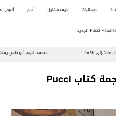
ات
مجوهرات
لايف ستايل
أخبار
ألبوم ال
متحف اللوفر أبو ظبي يفتتح 10000 Years of luxury أول معرض رفاهية
Daytona Perpetual نجمة كتاب Pucci