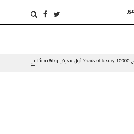
صور
 شامل