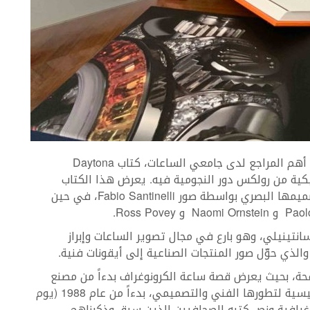
في أحدث عملٍ له، يقدم Pucci Papaleo، وهو من أهم المراجع لدى جامعي الساعات، كتاب Daytona
توماتيكية من رولكس دور النجومية فيه. يعرض هذا الكتاب
المراحل الرئيسية لتطور هذه الساعة الهيكلي وتصميمها البصري بواسطة صور Fabio Santinelli، في حين
من توقيع فابيو سانتينيلي، وهو بارع في مجال تصوير الساعات وإبراز
الذي حوّل صور المنتجات الصناعية إلى أيقونات فنية.
كتاب Daytona Perpetual من حوالي 300 صفحة، بحيث يعرض قصة ساعة الكرونوغراف بدءاً من مصنع
الساعات المشهور ومقره جنيف، ويتبع المراحل الرئيسية لتطورها الفني والتصميمي، بدءاً من عام 1988 (يوم