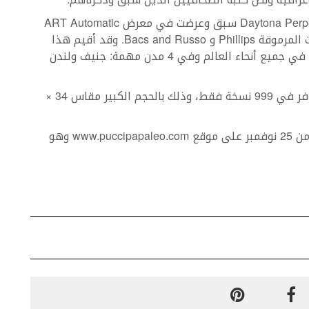
في الواقع، إن جزءاً من الصور الفوتوغرافية لـ Daytona Perpetual سبق وعرضت في معرض ART Automatic
Rolex Daytona، الذي نُظم بالتعاون مع دار المزادات المرموقة Phillips و Bacs and Russo. وقد أقيم هذا
الحدث الدولي، الفريد في صناعة الساعات الحديثة، في جميع أنحاء العالم وفي 4 مدن مهمة: جنيف ولندن
إن الإصدار الخاص من كتاب Daytona Perpetual متوفر في 999 نسخة فقط، وذلك بالحجم الكبير مقاس 34 ×
نذكر أن الكتاب متوفر في نسختين مختلفتين، بدءاً من 25 نوفمبر على موقع www.puccipapaleo.com وهو