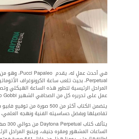
Perpetual، بحيث تلعب ساعة الكرونوغراف الأ
عمل على تحريره كل من الصحافي الشهير Paolo Gobbi و Naomi Ornstein و Ross Povey.
يتضمن الكتاب أكثر من 500 صورة 
تفاصيلها وبفضل حساسيته الفنية ونهجه العلمي، و
يتألف 
إطلاقها) حتى يومنا هذا، من خلال 541 صورة فوتوغرافية ونص كتبه الصحافيين الذين سبق وذكرناهم.