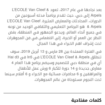
بعد نجاحها في عام 2017، تعود L’ECOLE Van Cleef &
Arpels إلى دبي، حيث تقدم برنامجاً مدته أسبوعين من
الدورات، المحادثات والمعارض المثيرة. L’ECOLE Van Cleef
& Arpels هو البرنامج التعليمي والثقافي الوحيد من نوعه
في جميع أنحاء العالم، ويدعو الجمهور في المنطقة، بغض
النظر عن العمر أو الخبرة، إلى الانغماس في فن المجوهرات
تحت إشراف اهم الخبراء في هذا المجال.
في الفترة الممتدة بين 28 مارس و 13 أبريل 2019، سوف
تنطلق L’ECOLE Van Cleef & Arpels في In5 في Hai d3
أي في منطقة دبي للتصميم وسيضم برنامج هذا العام 4
معارض جديدة و 14 دورة للكبار 6 ورش عمل للأطفال
والمراهقين و 6 محاضرات مسائية مع الخبراء و 6 أفلام سينما
تحت النجوم مستوحاة من عالم المجوهرات.
كلمات مفتاحية