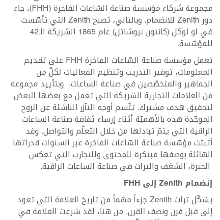
مجموعة شركاء مؤسسة صناعة السّاعات الفاخرة (FHH)، جاء
دور Zenith للانضمام. وبالتالي، تصبح Zenith التي تأسّست
في لو لوكل (كانتون نيوشاتل) عام 1865 الشريكة الـ42
للمؤسّسة.
تعمل مؤسسة صناعة السّاعات الفاخرة FHH على تقديم
المعلومات، توفير التدريب وتنظيم الفعاليات لكلّ من
الجماهير والمتخصّصين في صناعة الساعات. وبتأييد مجموعة
من العلامات التجارية الشريكة التي تعمل مع بعضها البعض
لتحقيق هدف مشترك. تتّسم أوجه التآزر الناشئة عن الروح
الموحّدة هذه بالأهميّة أثناء إرساء ثقافة صناعة الساعات
الراقية التي يتمّ تبادلها من خلال التعلّم والتواصل. وقد
أثبتت مؤسّسة صناعة السّاعات الفاخرة عبر السنوات قدراتها
الهائلة بوصفها مبتكرة للمحتوى وللتجارب التي تعكس
الخبرة، الشغف والتراث في صناعة الساعات الراقية.
إنضمام
Zenith
إلى
FHH
يشكّل تراث Zenith جزءاً مهماً من تاريخ العلامة التي تعود
إلى قبل قرن ونصف القرن. من هنا، لقد شرعت العلامة في