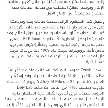
إنتاج الساعات الأكثر دقّة وموثوقيّة من خلال تغيير مفاهيم
الإنتاج وتوحيد المهن المختلفة في صناعة الساعات تحت
سقف واحد وصولاً الى الإنتاج الأوّل.
وبفضل هذا المفهوم الرائد، حصدت ساعات زنيت وحركاتها
على مدى عقود طويلة جوائز عدّة في مسابقات الكرونومتر
كما نالت إعجاب عشّاق السّاعات والمغامرين حول العالم. وقد
ذاع صيتها بفضل المعايرة الأسطورية El Primero – وهي
مجموعة حركة أوتوماتيكية مدمجة ومجهّزة بترس عمودي،
تعمل بآلية كرونوغراف طرحت عام 1969 بعد تزويدها بتردّد
عالٍ لضمان قياس الفترات الزمنية القصيرة بدقة تصل إلى
عشر الثانية.
شهدت Zenith ومؤسّسة صناعة السّاعات الفاخرة عاماً رائعاً،
فظهرت القدرات الإبتكارية للعلامة التجارية. وقد إستُهّل
العام بالكشف عن Defy El Primero 21، كرونوغراف بسلسلة
مزدوجة يحتسب 1/100 من الثانية، ثمّ ساعة Defy Lab
المزوّدة بمذبذب ثوري أحادي الكتلة. حازت الساعتان جائزة
الإبتكار خلال معرض جنيف للساعات الراقية 2017 بفضل الدقة
الناتجة عن كاليبر إستثنائي. ومن خلال الساعتين، تؤكّد زنيت