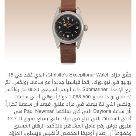
حقّق مزاد Christie’s Exceptional Watch، الذي عُقد في 15
يونيو في نيويورك، رقماً قياسياً جديداً مع ساعات رولكس. تمّ
بيع الإصدار Submariner ذات الرقم المرجعي 6520 من رولكس
“جيمس بوند” بمبلغ 1،068،500 دولاراً، وهي أغلى ساعات
رولكس التي تمّ بيعها في مزاد علنيّ. فبعد أن سمعنا تكراراً
بأن ساعة Daytona التي كان يملكها Paul Newman هي
أغلى الساعات التي تباع في مزاد علني بمبلغ يفوق الـ 17.7
مليون دولار، رفع عامل المشاهير بالتأكيد الرهان المسبق
وخصوصاً أن إصدار أوميغا المخصص لألفيس بريسلي، المزوّد