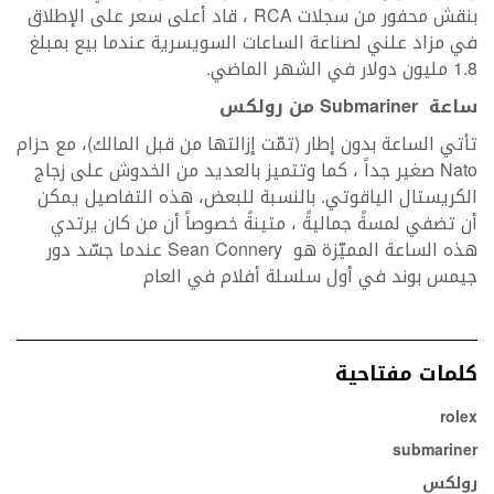
بنقش محفور من سجلات RCA ، قاد أعلى سعر على الإطلاق
في مزاد علني لصناعة الساعات السويسرية عندما بيع بمبلغ
1.8 مليون دولار في الشهر الماضي.
ساعة
Submariner
من رولكس
تأتي الساعة بدون إطار (تمّت إزالتها من قبل المالك)، مع حزام
Nato صغير جداً ، كما وتتميز بالعديد من الخدوش على زجاج
الكريستال الياقوتي. بالنسبة للبعض، هذه التفاصيل يمكن
أن تضفي لمسةً جماليةً ، متينةً خصوصاً أن من كان يرتدي
هذه الساعة المميّزة هو Sean Connery عندما جسّد دور
جيمس بوند في أول سلسلة أفلام في العام
كلمات مفتاحية
rolex
submariner
رولكس