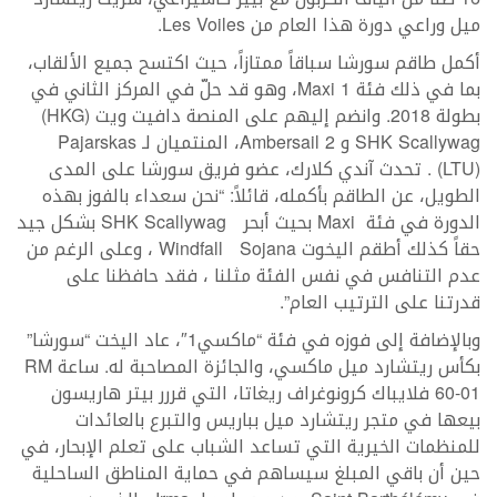
ميل وراعي دورة هذا العام من Les Voiles.
أكمل طاقم سورشا سباقاً ممتازاً، حيث اكتسح جميع الألقاب،
بما في ذلك فئة Maxi 1، وهو قد حلّ في المركز الثاني في
بطولة 2018. وانضم إليهم على المنصة دافيت ويت (HKG)
SHK Scallywag و Ambersail 2، المنتميان لـ Pajarskas
(LTU) . تحدث آندي كلارك، عضو فريق سورشا على المدى
الطويل، عن الطاقم بأكمله، قائلاً: “نحن سعداء بالفوز بهذه
الدورة في فئة Maxi بحيث أبحر SHK Scallywag بشكل جيد
حقاً كذلك أطقم اليخوت Windfall Sojana ، وعلى الرغم من
عدم التنافس في نفس الفئة مثلنا ، فقد حافظنا على
قدرتنا على الترتيب العام”.
وبالإضافة إلى فوزه في فئة “ماكسي1″، عاد اليخت “سورشا”
بكأس ريتشارد ميل ماكسي، والجائزة المصاحبة له. ساعة RM
60-01 فلايباك كرونوغراف ريغاتا، التي قررر بيتر هاريسون
بيعها في متجر ريتشارد ميل بباريس والتبرع بالعائدات
للمنظمات الخيرية التي تساعد الشباب على تعلم الإبحار، في
حين أن باقي المبلغ سيساهم في حماية المناطق الساحلية