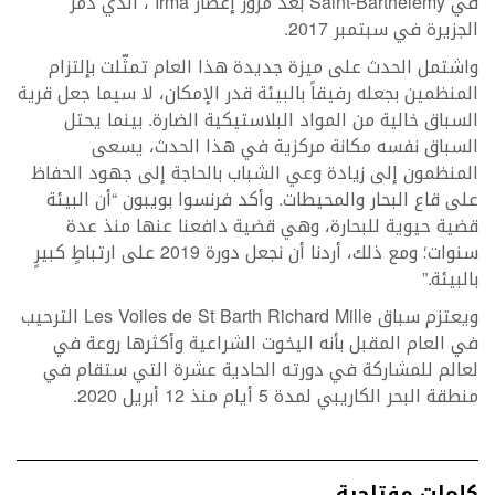
في Saint-Barthélémy بعد مرور إعصار Irma ، الذي دمر
الجزيرة في سبتمبر 2017.
واشتمل الحدث على ميزة جديدة هذا العام تمثّلت بإلتزام
المنظمين بجعله رفيقاً بالبيئة قدر الإمكان، لا سيما جعل قرية
السباق خالية من المواد البلاستيكية الضارة. بينما يحتل
السباق نفسه مكانة مركزية في هذا الحدث، يسعى
المنظمون إلى زيادة وعي الشباب بالحاجة إلى جهود الحفاظ
على قاع البحار والمحيطات. وأكد فرنسوا بويبون “أن البيئة
قضية حيوية للبحارة، وهي قضية دافعنا عنها منذ عدة
سنوات؛ ومع ذلك، أردنا أن نجعل دورة 2019 على ارتباطٍ كبيرٍ
بالبيئة.”
ويعتزم سباق Les Voiles de St Barth Richard Mille الترحيب
في العام المقبل بأنه اليخوت الشراعية وأكثرها روعة في
لعالم للمشاركة في دورته الحادية عشرة التي ستقام في
منطقة البحر الكاريبي لمدة 5 أيام منذ 12 أبريل 2020.
كلمات مفتاحية