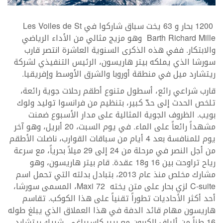
1200 بحار و 63 يخت سباق شاركوا في Les Voiles de St
Barth Richard Mille وهو مزيج مثالي من الأداء الرياضي
والابتكار. ففي هذه الذكرى السنوية العاشرة انتصر قارب
سورشا الذي يملكه بيتر هاريسون، الرئيس التنفيذي لشركة
ريتشارد ميل في منطقة أوروبا والشرق الأوسط وإفريقيا.
قارب شراعي رائع، أسطول متنوع أطقم رحلات جوية رائعة،
تلخص الحدث إلى حدّ كبير، بتنظيم من فرانسوا توليد ولوك
بويب. الظروف الجوية المثالية على مدار الأسبوع ضمنت
مشهداً رائعاً على الماء. في يوم السبت، 20 أبريل، وهو آخر
يوم للمنافسة بعد 4 أيام من سباقات القوارب، ناضلت الأطقم
من أجل النصر في مرحلة من 24 إلى 29 ميلاً بحرياً، مع سرعة
رياح تراوحت بين 16 و18 عقدة. قام بيتر هاريسون، وهو
مشارك مخلص منذ عام 2013، بتبادل بدلته التي تحمل اسم
C-suite لزي بحار على متن يخته Maxi 72، المسمى سورشا،
أحد أكثر الأحاديات تطوراً تقنياً على هذا الكوكب. تقاسم
هاريسون مهام قائد الدفة في هذا العملاق الذي يبلغ طوله
16 طناً من ألياف الكربون مع بيير كاسيراغي، شريك ريتشارد